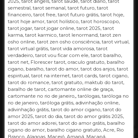
2025, tarot angels, tarot saúde, tarot diário, tarot
semestral, tarot semanal, tarot futuro, tarot
financeiro, tarot free, tarot futuro grátis, tarot hoje,
tarot hoje amor, tarot holístico, tarot horoscopo,
tarot jogar, tarot jogar online, tarot 2025, tarot
karma, tarot karmico, tarot lenormand, tarot zen
osho online, tarot zen osho consciência, tarot virtual,
tarot virtual grátis, tarot vida amorosa, tarot
verdadeiro, tarot vou ficar com ele, tarot baralho,
tarot net, Florescer tarot, oraculo gratuito, baralho
cigano, baralho, tarot do amor, tarot dos anjos, tarot
espiritual, tarot na internet, tarot cards, tarot cigano,
tarot do romance, tarot gratuito, maktub do tarot,
baralho de tarot, cartomante online de graça,
cartomante no rio de janeiro,, tarólogas, taróloga no
rio de janeiro, taróloga grátis, adivinhação online,
adivinhação grátis, tarot do amor cigano, tarot do
amor 2025, tarot do dia, tarot do amor grátis 2025,
tarot do amor adorei, tarot do amor grátis, baralho
cigano do amor, baralho cigano gratuito, Acre, Rio
Branco, Alagoas, Maceió, Amapá, Macapá,