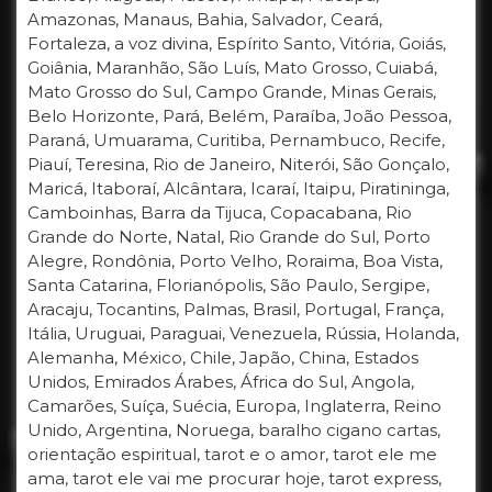
Amazonas, Manaus, Bahia, Salvador, Ceará,
Fortaleza, a voz divina, Espírito Santo, Vitória, Goiás,
Goiânia, Maranhão, São Luís, Mato Grosso, Cuiabá,
Mato Grosso do Sul, Campo Grande, Minas Gerais,
Belo Horizonte, Pará, Belém, Paraíba, João Pessoa,
Paraná, Umuarama, Curitiba, Pernambuco, Recife,
Piauí, Teresina, Rio de Janeiro, Niterói, São Gonçalo,
Maricá, Itaboraí, Alcântara, Icaraí, Itaipu, Piratininga,
Camboinhas, Barra da Tijuca, Copacabana, Rio
Grande do Norte, Natal, Rio Grande do Sul, Porto
Alegre, Rondônia, Porto Velho, Roraima, Boa Vista,
Santa Catarina, Florianópolis, São Paulo, Sergipe,
Aracaju, Tocantins, Palmas, Brasil, Portugal, França,
Itália, Uruguai, Paraguai, Venezuela, Rússia, Holanda,
Alemanha, México, Chile, Japão, China, Estados
Unidos, Emirados Árabes, África do Sul, Angola,
Camarões, Suíça, Suécia, Europa, Inglaterra, Reino
Unido, Argentina, Noruega, baralho cigano cartas,
orientação espiritual, tarot e o amor, tarot ele me
ama, tarot ele vai me procurar hoje, tarot express,