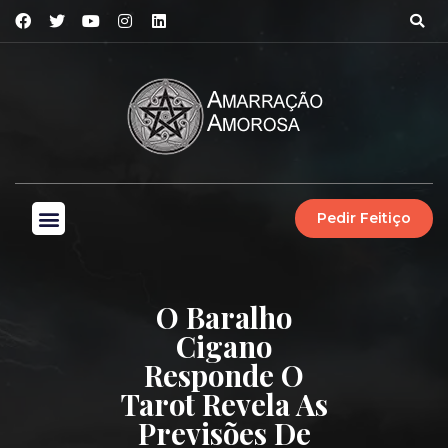
Pedir Feitiço
O Baralho
Cigano
Responde O
Tarot Revela As
Previsões De