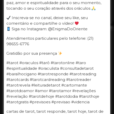
paz, amor e espiritualidade para o seu momento,
tocando o seu coração através dos oráculos
Inscreva-se no canal, deixe seu like, seu
comentário e compartilhe o vídeo!
Siga no Instagram: @EnigmaDoOriente
Atendimentos particulares pelo telefone: (21)
98655-6776
Gratidão por sua presença
#tarot #oraculos #tarô #tarotonline #taro
#espiritualidade #oraculista #consultadetarot
#baralhocigano #tarotresponde #tarotreading
#tarotcards #tarotcardreading #tarotreader
#tarotrevela #leituradetarot #cartomante
#tarotdoamor #amor #tarotamor #revelações
#revelação #tarotdehoje #tarotdodia #tarothoje
#tarotgratis #previsoes #previsao #videncia
cartas de tarot, tarot responde, tarot hoje, tarot de