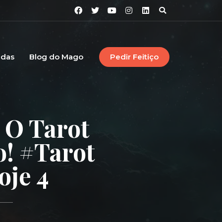
idas
Blog do Mago
Pedir Feitiço
 O Tarot
o! #tarot
oje 4