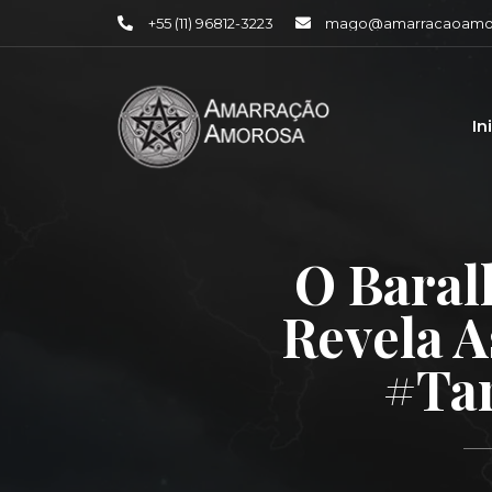
+55 (11) 96812-3223
mago@amarracaoamor
In
O Baral
Revela A
#tar