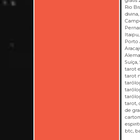
grátis
Rio Br
divina
Campo 
Pernam
Itaipu
Porto 
Aracaj
Aleman
Suíça,
tarot 
tarot 
tarólo
tarólog
tarólo
tarot,
de gra
cartom
espiri
btc, b