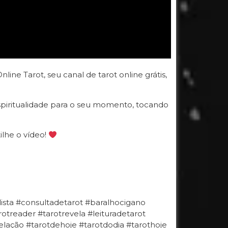
ine Tarot, seu canal de tarot online grátis,
spiritualidade para o seu momento, tocando
ilhe o vídeo!
ulista #consultadetarot #baralhocigano
otreader #tarotrevela #leituradetarot
ação #tarotdehoje #tarotdodia #tarothoje