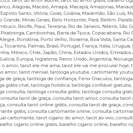
 2025, tarot do amor adorei, tarot do amor grátis, baralho ci
anco, Alagoas, Maceió, Amapá, Macapá, Amazonas, Manaus, B
, Espírito Santo, Vitória, Goiás, Goiânia, Maranhão, São Luís,
Grande, Minas Gerais, Belo Horizonte, Pará, Belém, Paraíb
buco, Recife, Piauí, Teresina, Rio de Janeiro, Niterói, São Gon
, Piratininga, Camboinhas, Barra da Tijuca, Copacabana, Rio 
Alegre, Rondônia, Porto Velho, Roraima, Boa Vista, Santa Cat
u, Tocantins, Palmas, Brasil, Portugal, França, Itália, Uruguai
ha, México, Chile, Japão, China, Estados Unidos, Emirados 
 Suécia, Europa, Inglaterra, Reino Unido, Argentina, Noruega,
e o amor, tarot ele me ama, tarot ele vai me procurar hoje, tar
no amor, tarot mensal, taróloga youtube, cartomante youtub
ga de graça, taróloga de confiança, Fenix Oraculos, taróloga g
a grátis chat, taróloga holística, taróloga confiável gratuita,
ga consulta, taróloga consulta grátis, taróloga consulta gra
 consulta tarot de graça, consulta tarot amor, consulta tarot 
ça, consulta tarot online grátis, consulta tarot de graça, co
ante grátis, consulta cartomante online, consulta cartoma
tual cartomante, tarot cigano do amor, tarot ao vivo, consulta 
aralho cigano online gratis, baralho cigano online, baralho ci