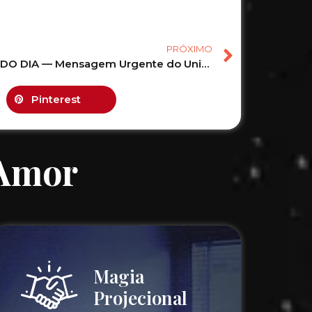
PRÓXIMO
Mensagem Urgente do Universo Para Você! #tarot #shorts #tarotdehoje 75
Pinterest
 Amor
Magia
Projecional