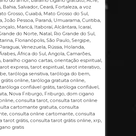
gano do amor, baralho cigano gratuito, Acre,
ahia, Salvador, Ceará, Fortaleza, a voz
 Mato Grosso, Cuiabá, Mato Grosso do Sul,
a, João Pessoa, Paraná, Umuarama, Curitiba,
çalo, Maricá, Itaboraí, Alcântara, Icaraí,
Grande do Norte, Natal, Rio Grande do Sul,
arina, Florianópolis, São Paulo, Sergipe,
, Paraguai, Venezuela, Rússia, Holanda,
Árabes, África do Sul, Angola, Camarões,
 baralho cigano cartas, orientação espiritual,
ot express, tarot espiritual, tarot interativo,
e, taróloga sensitiva, taróloga do bem,
rátis online, taróloga gratuita online,
 taróloga confiável grátis, taróloga confiável,
tuita, Nova Friburgo, Friburgo, dom cigano
online, consulta tarot, consulta tarot online
nsulta cartomante gratuita, consulta
nte, consulta online cartomante, consulta
tarot grátis, consulta tarot grátis online, xrp,
gano gratis