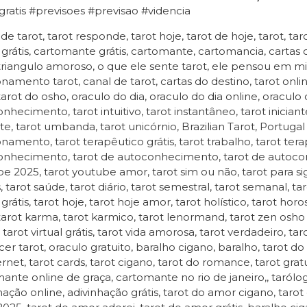
gratis #previsoes #previsao #videncia
 de tarot, tarot responde, tarot hoje, tarot de hoje, tarot, tar
 grátis, cartomante grátis, cartomante, cartomancia, cartas
 triangulo amoroso, o que ele sente tarot, ele pensou em mim
onamento tarot, canal de tarot, cartas do destino, tarot online
tarot do osho, oraculo do dia, oraculo do dia online, oraculo 
nhecimento, tarot intuitivo, tarot instantâneo, tarot iniciante
te, tarot umbanda, tarot unicórnio, Brazilian Tarot, Portugal 
onamento, tarot terapêutico grátis, tarot trabalho, tarot terap
nhecimento, tarot de autoconhecimento, tarot de autoconh
e 2025, tarot youtube amor, tarot sim ou não, tarot para sign
 tarot saúde, tarot diário, tarot semestral, tarot semanal, taro
grátis, tarot hoje, tarot hoje amor, tarot holístico, tarot horo
tarot karma, tarot karmico, tarot lenormand, tarot zen osho 
, tarot virtual grátis, tarot vida amorosa, tarot verdadeiro, ta
cer tarot, oraculo gratuito, baralho cigano, baralho, tarot do a
ernet, tarot cards, tarot cigano, tarot do romance, tarot grat
ante online de graça, cartomante no rio de janeiro,, tarólogas
hação online, adivinhação grátis, tarot do amor cigano, tarot