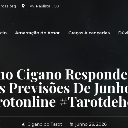
osa.org
Av. Paulista 1.150
icio
Amarração do Amor
Graças Alcançadas
Dúv
ho Cigano Responde
s Previsões De Junh
otonline #tarotdeh
Cigano do Tarot
junho 26, 2026