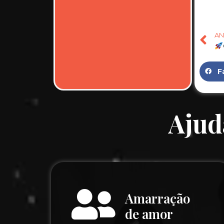
AN
F
Ajud
Amarração
de amor