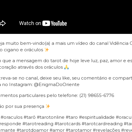
eja muito bem-vindo(a) a mais um vídeo do canal Vidência Onl
o cigano e oráculos
 que a mensagem do tarot de hoje leve luz, paz, amor e e
coração através dos oráculos
reva-se no canal, deixe seu like, seu comentário e compart
a no Instagram: @EnigmaDoOriente
mentos particulares pelo telefone: (21) 98655-6776
ão por sua presença
 #oraculos #tarô #tarotonline #taro #espiritualidade #orac
responde #tarotreading #tarotcards #tarotcardreading #tar
omante #tarotdoamor #amor #tarotamor #revelações #revel