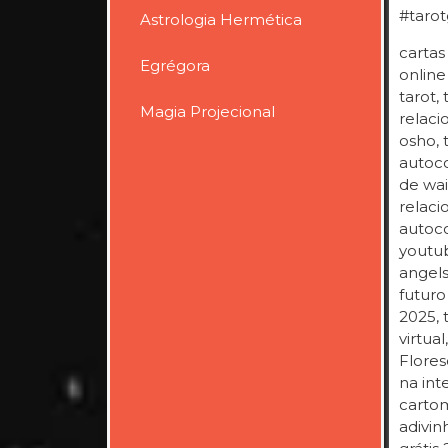
#tarot
Astrologia Hermética
cartas
Egrégora
online
tarot,
Magia Projecional
relaci
osho, 
autoco
de wai
relaci
autoco
youtub
angels,
futuro 
2025, 
virtual
Flores
na int
cartom
adivin