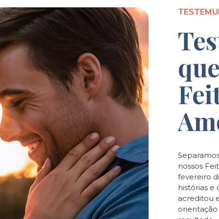
TESTEMU
Tes
que
Fei
Am
Separamos
nossos Feit
fevereiro 
histórias 
acreditou 
orientaçã