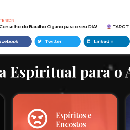
TERIOR
Conselho do Baralho Cigano para o seu DIA!
TAROT DO DIA — 
acebook
Twitter
LinkedIn
a Espiritual para o
Espíritos e
Encostos