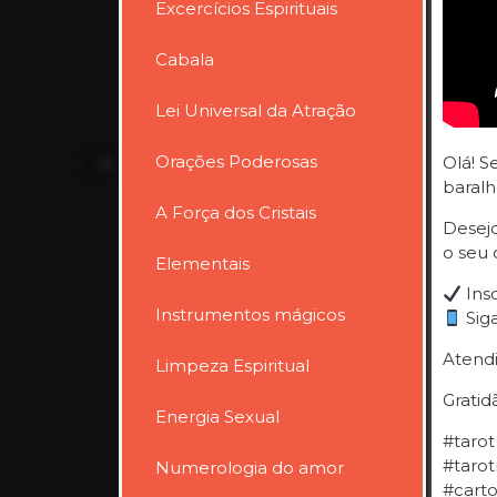
Excercícios Espirituais
Cabala
Lei Universal da Atração
Orações Poderosas
Olá! S
baralh
A Força dos Cristais
Desejo
o seu 
Elementais
Insc
Instrumentos mágicos
Sig
Atendi
Limpeza Espiritual
Gratid
Energia Sexual
#tarot
#tarot
Numerologia do amor
#cart