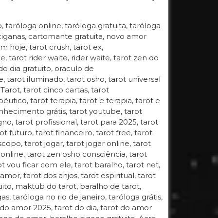
o, taróloga online, taróloga gratuita, taróloga
 ciganas, cartomante gratuita, novo amor
 hoje, tarot crush, tarot ex,
, tarot rider waite, rider waite, tarot zen do
do dia gratuito, oraculo de
, tarot iluminado, tarot osho, tarot universal
Tarot, tarot cinco cartas, tarot
êutico, tarot terapia, tarot e terapia, tarot e
ecimento grátis, tarot youtube, tarot
o, tarot profissional, tarot para 2025, tarot
t futuro, tarot financeiro, tarot free, tarot
scopo, tarot jogar, tarot jogar online, tarot
online, tarot zen osho consciência, tarot
rot vou ficar com ele, tarot baralho, tarot net,
mor, tarot dos anjos, tarot espiritual, tarot
uito, maktub do tarot, baralho de tarot,
, taróloga no rio de janeiro, taróloga grátis,
 do amor 2025, tarot do dia, tarot do amor