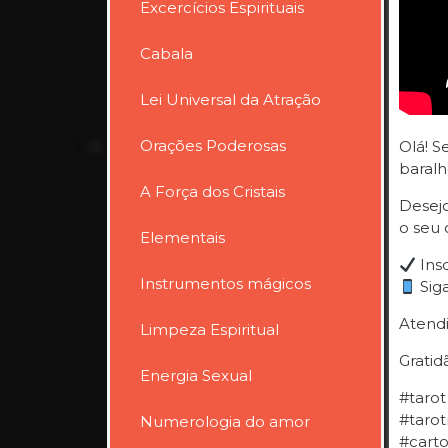
Excercícios Espirituais
Cabala
Lei Universal da Atração
Orações Poderosas
Olá! S
baralh
A Força dos Cristais
Desejo
o seu 
Elementais
Insc
Instrumentos mágicos
Sig
Atendi
Limpeza Espiritual
Gratid
Energia Sexual
#tarot
#tarot
Numerologia do amor
#cart