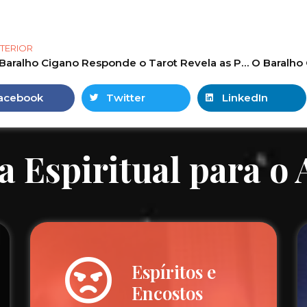
TERIOR
O Baralho Cigano Responde o Tarot Revela as Previsões de junho! #tarot #tarotonline #tarothoje 94
acebook
Twitter
LinkedIn
a Espiritual para o
Espíritos e
Encostos