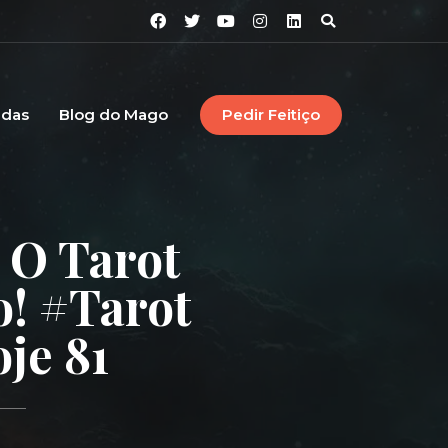
idas
Blog do Mago
Pedir Feitiço
 O Tarot
o! #tarot
je 81