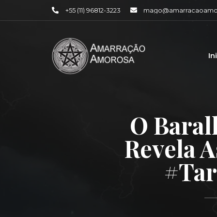
+55 (11) 96812-3223
mago@amarracaoamor
In
O Baral
Revela A
#tar