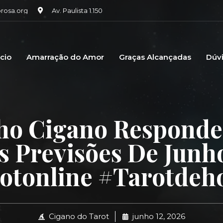
osa.org
Av. Paulista 1.150
icio
Amarração do Amor
Graças Alcançadas
Dúv
ho Cigano Responde
s Previsões De Junh
otonline #tarotdeho
Cigano do Tarot
junho 12, 2026