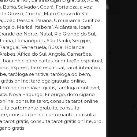
gano do amor, baralho cigano gratuito, Acre,
ahia, Salvador, Ceará, Fortaleza, a voz
 Mato Grosso, Cuiabá, Mato Grosso do Sul,
a, João Pessoa, Paraná, Umuarama, Curitiba,
çalo, Maricá, Itaboraí, Alcântara, Icaraí,
Grande do Norte, Natal, Rio Grande do Sul,
arina, Florianópolis, São Paulo, Sergipe,
, Paraguai, Venezuela, Rússia, Holanda,
Árabes, África do Sul, Angola, Camarões,
 baralho cigano cartas, orientação espiritual,
ot express, tarot espiritual, tarot interativo,
e, taróloga sensitiva, taróloga do bem,
rátis online, taróloga gratuita online,
 taróloga confiável grátis, taróloga confiável,
tuita, Nova Friburgo, Friburgo, dom cigano
online, consulta tarot, consulta tarot online
nsulta cartomante gratuita, consulta
nte, consulta online cartomante, consulta
tarot grátis, consulta tarot grátis online, xrp,
gano gratis