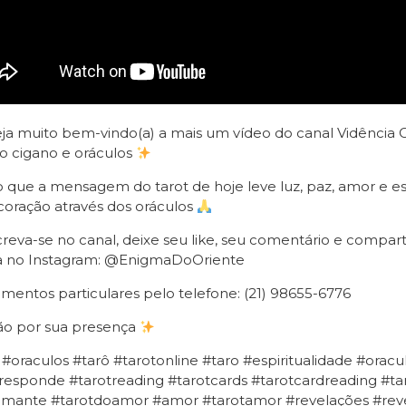
eja muito bem-vindo(a) a mais um vídeo do canal Vidência Onl
o cigano e oráculos
 que a mensagem do tarot de hoje leve luz, paz, amor e e
coração através dos oráculos
reva-se no canal, deixe seu like, seu comentário e compart
a no Instagram: @EnigmaDoOriente
mentos particulares pelo telefone: (21) 98655-6776
ão por sua presença
 #oraculos #tarô #tarotonline #taro #espiritualidade #orac
responde #tarotreading #tarotcards #tarotcardreading #tar
omante #tarotdoamor #amor #tarotamor #revelações #revel