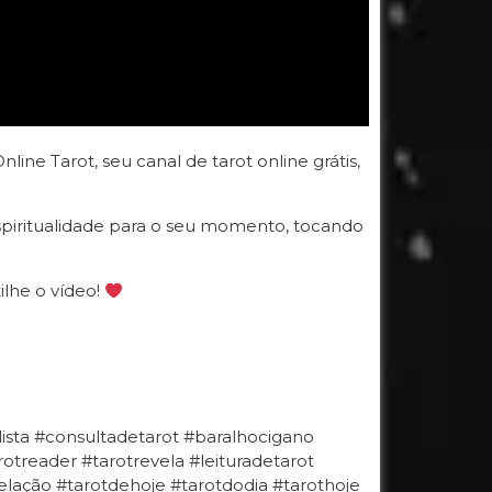
ine Tarot, seu canal de tarot online grátis,
spiritualidade para o seu momento, tocando
ilhe o vídeo!
ulista #consultadetarot #baralhocigano
otreader #tarotrevela #leituradetarot
ação #tarotdehoje #tarotdodia #tarothoje