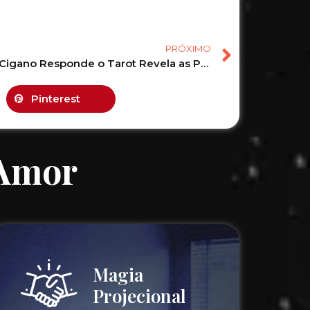
PRÓXIMO
O Baralho Cigano Responde o Tarot Revela as Previsões de junho! #tarot #tarotonline #tarotgratis 79
Pinterest
 Amor
Magia
Projecional