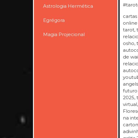
#tarot
Astrologia Hermética
cartas
Egrégora
online
tarot,
Magia Projecional
relaci
osho, 
autoco
de wai
relaci
autoco
youtub
angels,
futuro 
2025, 
virtual
Flores
na int
cartom
adivin