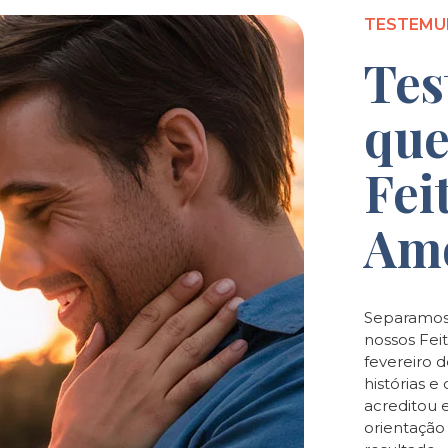
TESTEMU
Tes
que
Fei
Am
Separamos
nossos Feit
fevereiro 
histórias 
acreditou 
orientaçã