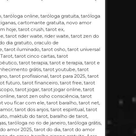
o, taróloga online, taróloga gratuita, taróloga
 ciganas, cartomante gratuita, novo amor
 hoje, tarot crush, tarot ex,
, tarot rider waite, rider waite, tarot zen do
do dia gratuito, oraculo de
, tarot iluminado, tarot osho, tarot universal
Tarot, tarot cinco cartas, tarot
êutico, tarot terapia, tarot e terapia, tarot e
ecimento grátis, tarot youtube, tarot
o, tarot profissional, tarot para 2025, tarot
t futuro, tarot financeiro, tarot free, tarot
scopo, tarot jogar, tarot jogar online, tarot
online, tarot zen osho consciência, tarot
rot vou ficar com ele, tarot baralho, tarot net,
mor, tarot dos anjos, tarot espiritual, tarot
uito, maktub do tarot, baralho de tarot,
, taróloga no rio de janeiro, taróloga grátis,
 do amor 2025, tarot do dia, tarot do amor