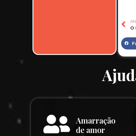
AN
F
Ajud
Amarração
de amor