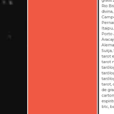
grátis
Rio Br
divina
Campo 
Pernam
Itaipu
Porto 
Aracaj
Aleman
Suíça,
tarot 
tarot 
tarólo
tarólog
tarólo
tarot,
de gra
cartom
espiri
btc, b