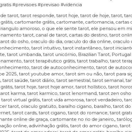
gratis #previsoes #previsao #videncia
 de tarot, tarot responde, tarot hoje, tarot de hoje, tarot, tar
 grátis, cartomante grátis, cartomante, cartomancia, cartas
 triangulo amoroso, o que ele sente tarot, ele pensou em mim
onamento tarot, canal de tarot, cartas do destino, tarot online
tarot do osho, oraculo do dia, oraculo do dia online, oraculo 
nhecimento, tarot intuitivo, tarot instantâneo, tarot iniciante
te, tarot umbanda, tarot unicórnio, Brazilian Tarot, Portugal 
onamento, tarot terapêutico grátis, tarot trabalho, tarot terap
nhecimento, tarot de autoconhecimento, tarot de autoconh
e 2025, tarot youtube amor, tarot sim ou não, tarot para sign
 tarot saúde, tarot diário, tarot semestral, tarot semanal, taro
grátis, tarot hoje, tarot hoje amor, tarot holístico, tarot horo
tarot karma, tarot karmico, tarot lenormand, tarot zen osho 
, tarot virtual grátis, tarot vida amorosa, tarot verdadeiro, ta
cer tarot, oraculo gratuito, baralho cigano, baralho, tarot do a
ernet, tarot cards, tarot cigano, tarot do romance, tarot grat
ante online de graça, cartomante no rio de janeiro,, tarólogas
hação online, adivinhação grátis, tarot do amor cigano, tarot