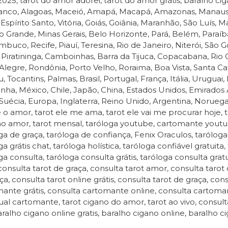
 2025, tarot do amor adorei, tarot do amor grátis, baralho ci
anco, Alagoas, Maceió, Amapá, Macapá, Amazonas, Manaus, B
, Espírito Santo, Vitória, Goiás, Goiânia, Maranhão, São Luís,
Grande, Minas Gerais, Belo Horizonte, Pará, Belém, Paraíb
buco, Recife, Piauí, Teresina, Rio de Janeiro, Niterói, São Gon
, Piratininga, Camboinhas, Barra da Tijuca, Copacabana, Rio 
Alegre, Rondônia, Porto Velho, Roraima, Boa Vista, Santa Cat
u, Tocantins, Palmas, Brasil, Portugal, França, Itália, Uruguai
ha, México, Chile, Japão, China, Estados Unidos, Emirados 
 Suécia, Europa, Inglaterra, Reino Unido, Argentina, Noruega,
e o amor, tarot ele me ama, tarot ele vai me procurar hoje, tar
no amor, tarot mensal, taróloga youtube, cartomante youtub
ga de graça, taróloga de confiança, Fenix Oraculos, taróloga g
a grátis chat, taróloga holística, taróloga confiável gratuita,
ga consulta, taróloga consulta grátis, taróloga consulta gra
 consulta tarot de graça, consulta tarot amor, consulta tarot 
ça, consulta tarot online grátis, consulta tarot de graça, co
ante grátis, consulta cartomante online, consulta cartoma
tual cartomante, tarot cigano do amor, tarot ao vivo, consulta 
aralho cigano online gratis, baralho cigano online, baralho ci