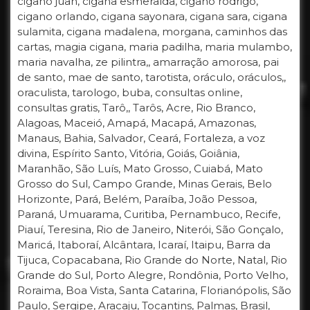
cigano juan, cigana esmeralda, cigano rodrigo,
cigano orlando, cigana sayonara, cigana sara, cigana
sulamita, cigana madalena, morgana, caminhos das
cartas, magia cigana, maria padilha, maria mulambo,
maria navalha, ze pilintra,, amarração amorosa, pai
de santo, mae de santo, tarotista, oráculo, oráculos,,
oraculista, tarologo, buba, consultas online,
consultas gratis, Tarô,, Tarôs, Acre, Rio Branco,
Alagoas, Maceió, Amapá, Macapá, Amazonas,
Manaus, Bahia, Salvador, Ceará, Fortaleza, a voz
divina, Espírito Santo, Vitória, Goiás, Goiânia,
Maranhão, São Luís, Mato Grosso, Cuiabá, Mato
Grosso do Sul, Campo Grande, Minas Gerais, Belo
Horizonte, Pará, Belém, Paraíba, João Pessoa,
Paraná, Umuarama, Curitiba, Pernambuco, Recife,
Piauí, Teresina, Rio de Janeiro, Niterói, São Gonçalo,
Maricá, Itaboraí, Alcântara, Icaraí, Itaipu, Barra da
Tijuca, Copacabana, Rio Grande do Norte, Natal, Rio
Grande do Sul, Porto Alegre, Rondônia, Porto Velho,
Roraima, Boa Vista, Santa Catarina, Florianópolis, São
Paulo, Sergipe, Aracaju, Tocantins, Palmas, Brasil,