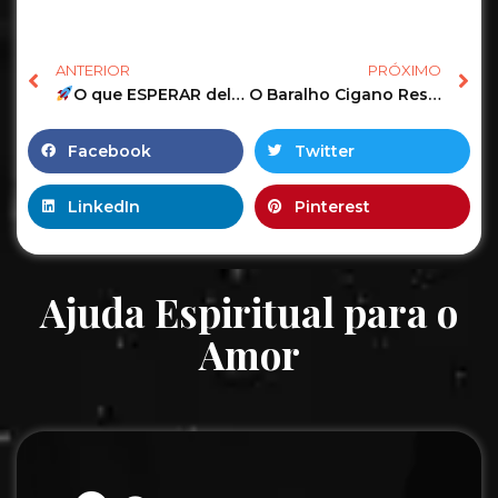
ANTERIOR
PRÓXIMO
O que ESPERAR dele(a) nos próximos 7 dias?
O Baralho Cigano Responde o Tarot Revela as Previsões de junho! #tarot #tarotonline #tarotgratis 35
Facebook
Twitter
LinkedIn
Pinterest
Ajuda Espiritual para o
Amor