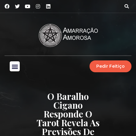
Pedir Feitiço
O Baralho
Cigano
Responde O
Tarot Revela As
Previsões De