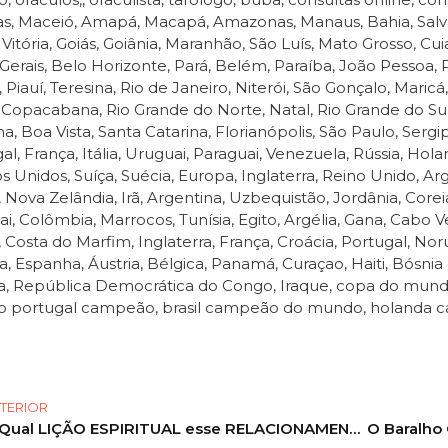
s, Maceió, Amapá, Macapá, Amazonas, Manaus, Bahia, Salvador
 Vitória, Goiás, Goiânia, Maranhão, São Luís, Mato Grosso, 
Gerais, Belo Horizonte, Pará, Belém, Paraíba, João Pessoa
 Piauí, Teresina, Rio de Janeiro, Niterói, São Gonçalo, Maricá, 
, Copacabana, Rio Grande do Norte, Natal, Rio Grande do Sul
a, Boa Vista, Santa Catarina, Florianópolis, São Paulo, Sergip
al, França, Itália, Uruguai, Paraguai, Venezuela, Rússia, Hol
s Unidos, Suíça, Suécia, Europa, Inglaterra, Reino Unido, A
 Nova Zelândia, Irã, Argentina, Uzbequistão, Jordânia, Coreia 
i, Colômbia, Marrocos, Tunísia, Egito, Argélia, Gana, Cabo Ve
, Costa do Marfim, Inglaterra, França, Croácia, Portugal, No
a, Espanha, Áustria, Bélgica, Panamá, Curaçao, Haiti, Bósnia
, República Democrática do Congo, Iraque, copa do mund
 portugal campeão, brasil campeão do mundo, holanda ca
TERIOR
Qual LIÇÃO ESPIRITUAL esse RELACIONAMENTO quer te MOSTRAR?