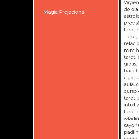
Virgem
do dia
Magia Projecional
astrol
previs
tarot 
Tarot,
relaci
mim ho
tarot,
gratis
baralh
cigano
aula, 
curso 
tarot, 
intuit
tarot 
wladim
sayona
padilh
oráculo