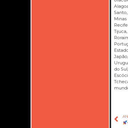
Alagoa
Santo,
Minas 
Recife,
Tijuca
Roraim
Portug
Estado
Japão,
Urugua
do Sul
Escóci
Tcheca
mundo
AN