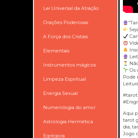
Lei Universal da Atração
Orações Poderosas
”Tar
Sej
Cana
A Força dos Cristais
Víde
Insc
Elementais
Leit
Não 
Instrumentos mágicos
Os v
Pode m
Limpeza Espiritual
Leitur
Energia Sexual
#tarot
#Enigm
Numerologia do amor
Aqui p
tarot g
Astrologia Hermética
dia, ta
Jogo d
Egrégora