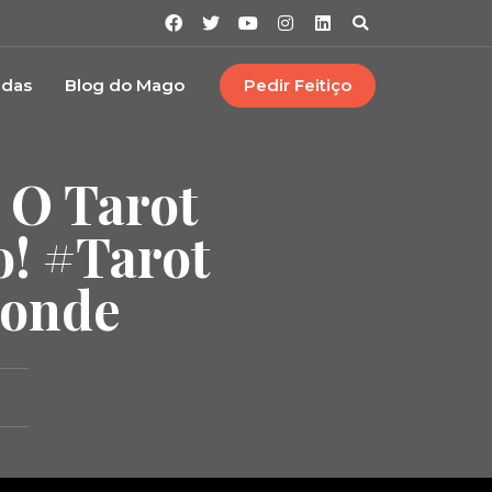
idas
Blog do Mago
Pedir Feitiço
 O Tarot
o! #tarot
ponde