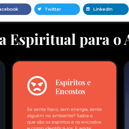
acebook
Twitter
LinkedIn
a Espiritual para o
Espíritos e
Encostos
Se sente fraco, sem energia, sente
alguém no ambiente? Saiba o
que são os espíritos e os encostos
e como identificá-los. E ainda: