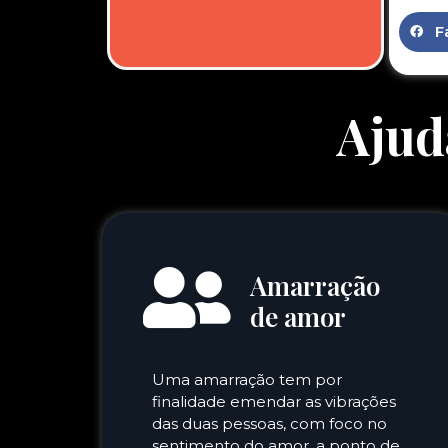
F
Ajud
Amarração
de amor
Uma amarração tem por
finalidade emendar as vibrações
das duas pessoas, com foco no
sentimento do amor, a ponto de