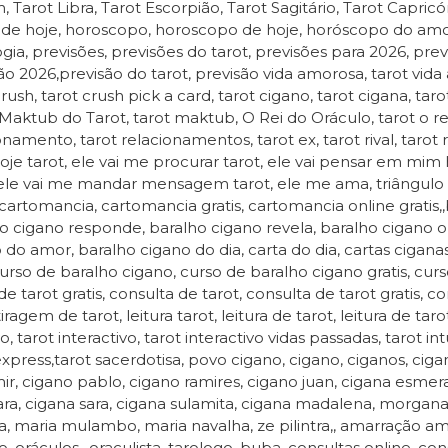
, Tarot Libra, Tarot Escorpião, Tarot Sagitário, Tarot Capric
 de hoje, horoscopo, horoscopo de hoje, horóscopo do amor
ogia, previsões, previsões do tarot, previsões para 2026, prev
ão 2026,previsão do tarot, previsão vida amorosa, tarot vida 
crush, tarot crush pick a card, tarot cigano, tarot cigana, ta
 Maktub do Tarot, tarot maktub, O Rei do Oráculo, tarot o rei
onamento, tarot relacionamentos, tarot ex, tarot rival, tarot 
je tarot, ele vai me procurar tarot, ele vai pensar em mim
 ele vai me mandar mensagem tarot, ele me ama, triângul
, cartomancia, cartomancia gratis, cartomancia online gratis,
o cigano responde, baralho cigano revela, baralho cigano onl
 do amor, baralho cigano do dia, carta do dia, cartas cigan
curso de baralho cigano, curso de baralho cigano gratis, curs
de tarot gratis, consulta de tarot, consulta de tarot gratis, co
tiragem de tarot, leitura tarot, leitura de tarot, leitura de tarot 
ivo, tarot interactivo, tarot interactivo vidas passadas, tarot
express,tarot sacerdotisa, povo cigano, cigano, ciganos, cigan
ir, cigano pablo, cigano ramires, cigano juan, cigana esmera
ra, cigana sara, cigana sulamita, cigana madalena, morgana
a, maria mulambo, maria navalha, ze pilintra,, amarração amo
, oráculos,, oraculista, tarologo, buba, consultas online, cons