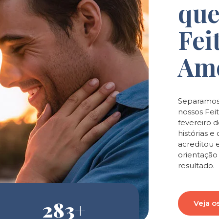
que
Fei
Am
Separamos
nossos Feit
fevereiro 
histórias 
acreditou 
orientaçã
resultado.
283
+
Veja o