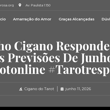
osa.org
Av. Paulista 1.150
icio
Amarração do Amor
Graças Alcançadas
Dúv
ho Cigano Responde
s Previsões De Junh
otonline #tarotres
Cigano do Tarot
junho 11, 2026