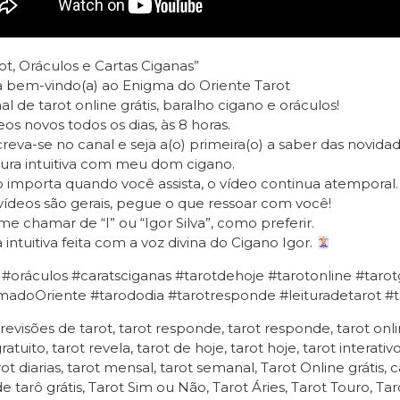
ot, Oráculos e Cartas Ciganas”
a bem-vindo(a) ao Enigma do Oriente Tarot
l de tarot online grátis, baralho cigano e oráculos!
os novos todos os dias, às 8 horas.
reva-se no canal e seja a(o) primeira(o) a saber das novidad
ura intuitiva com meu dom cigano.
importa quando você assista, o vídeo continua atemporal.
ídeos são gerais, pegue o que ressoar com você!
e chamar de “I” ou “Igor Silva”, como preferir.
a intuitiva feita com a voz divina do Cigano Igor.
 #oráculos #caratsciganas #tarotdehoje #tarotonline #taro
adoOriente #tarododia #tarotresponde #leituradetarot #ta
revisões de tarot, tarot responde, tarot responde, tarot onlin
ratuito, tarot revela, tarot de hoje, tarot hoje, tarot interati
rot diarias, tarot mensal, tarot semanal, Tarot Online grátis, ca
e tarô grátis, Tarot Sim ou Não, Tarot Áries, Tarot Touro, T