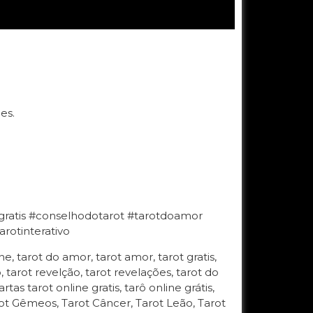
es.
tgratis #conselhodotarot #tarotdoamor
rotinterativo
e, tarot do amor, tarot amor, tarot gratis,
vo, tarot revelção, tarot revelações, tarot do
rtas tarot online gratis, tarô online grátis,
arot Gêmeos, Tarot Câncer, Tarot Leão, Tarot