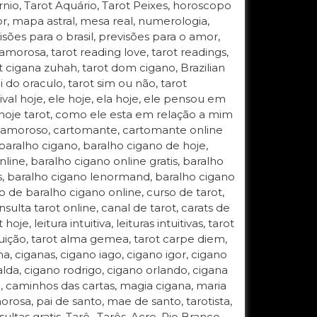
órnio, Tarot Aquário, Tarot Peixes, horoscopo
, mapa astral, mesa real, numerologia,
isões para o brasil, previsões para o amor,
amorosa, tarot reading love, tarot readings,
rot cigana zuhah, tarot dom cigano, Brazilian
 do oraculo, tarot sim ou não, tarot
rival hoje, ele hoje, ela hoje, ele pensou em
 hoje tarot, como ele esta em relação a mim
o amoroso, cartomante, cartomante online
,baralho cigano, baralho cigano de hoje,
ine, baralho cigano online gratis, baralho
as, baralho cigano lenormand, baralho cigano
o de baralho cigano online, curso de tarot,
nsulta tarot online, canal de tarot, carats de
hoje, leitura intuitiva, leituras intuitivas, tarot
 intuição, tarot alma gemea, tarot carpe diem,
a, ciganas, cigano iago, cigano igor, cigano
lda, cigano rodrigo, cigano orlando, cigana
, caminhos das cartas, magia cigana, maria
rosa, pai de santo, mae de santo, tarotista,
ultas gratis, Tarô,, Tarôs, Acre, Rio Branco,