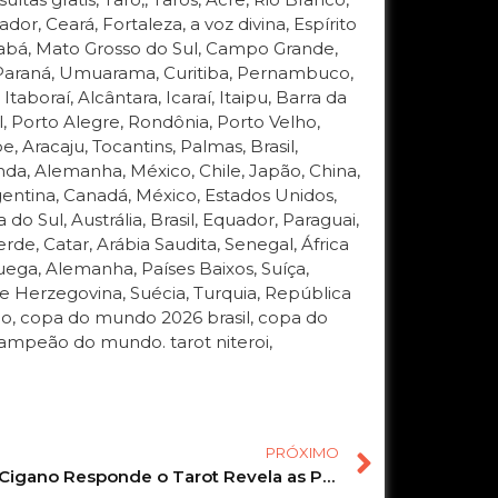
, Ceará, Fortaleza, a voz divina, Espírito
Cuiabá, Mato Grosso do Sul, Campo Grande,
, Paraná, Umuarama, Curitiba, Pernambuco,
Itaboraí, Alcântara, Icaraí, Itaipu, Barra da
, Porto Alegre, Rondônia, Porto Velho,
e, Aracaju, Tocantins, Palmas, Brasil,
anda, Alemanha, México, Chile, Japão, China,
rgentina, Canadá, México, Estados Unidos,
do Sul, Austrália, Brasil, Equador, Paraguai,
rde, Catar, Arábia Saudita, Senegal, África
ruega, Alemanha, Países Baixos, Suíça,
 e Herzegovina, Suécia, Turquia, República
o, copa do mundo 2026 brasil, copa do
mpeão do mundo. tarot niteroi,
PRÓXIMO
O Baralho Cigano Responde o Tarot Revela as Previsões de junho! #tarot #tarotonline #tarothoje 104