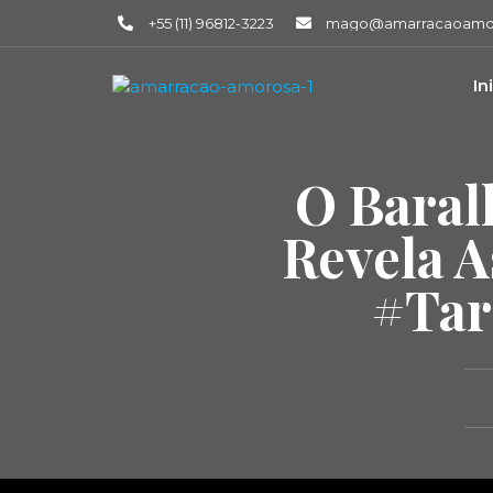
+55 (11) 96812-3223
mago@amarracaoamor
In
O Baral
Revela A
#tar