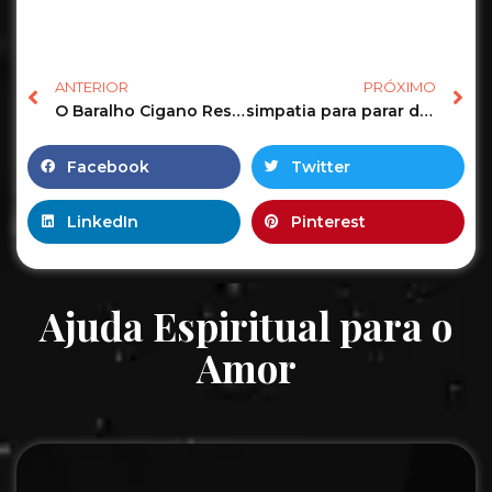
ANTERIOR
PRÓXIMO
O Baralho Cigano Responde o Tarot Revela as Previsões para sua vida amorosa! #tarot #tarotgratis 5
simpatia para parar de beber #simpatias #cachaça #sabedoria
Facebook
Twitter
LinkedIn
Pinterest
Ajuda Espiritual para o
Amor