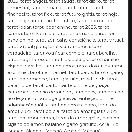
2025, tarot angels, tarot saúde, tarot diário, tarot
semestral, tarot semanal, tarot futuro, tarot
financeiro, tarot free, tarot futuro grátis, tarot hoje,
tarot hoje amor, tarot holístico, tarot horoscopo,
tarot jogar, tarot jogar online, tarot 2025, tarot
karma, tarot karmico, tarot lenormand, tarot zen
osho online, tarot zen osho consciência, tarot virtual,
tarot virtual grátis, tarot vida amorosa, tarot
verdadeiro, tarot vou ficar com ele, tarot baralho,
tarot net, Florescer tarot, oraculo gratuito, baralho
cigano, baralho, tarot do amor, tarot dos anjos, tarot
espiritual, tarot na internet, tarot cards, tarot cigano,
tarot do romance, tarot gratuito, maktub do tarot,
baralho de tarot, cartomante online de graça,
cartomante no rio de janeiro,, tarólogas, taróloga no
rio de janeiro, taróloga grátis, adivinhação online,
adivinhação grátis, tarot do amor cigano, tarot do
amor 2025, tarot do dia, tarot do amor grátis 2025,
tarot do amor adorei, tarot do amor grátis, baralho
cigano do amor, baralho cigano gratuito, Acre, Rio
Branco, Alagoas, Maceió, Amapá, Macapá,