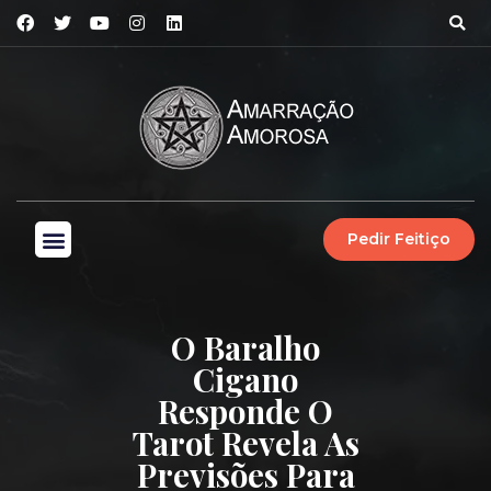
Pedir Feitiço
O Baralho
Cigano
Responde O
Tarot Revela As
Previsões Para