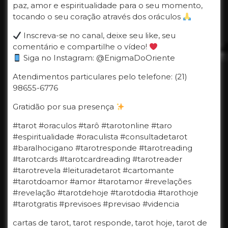
paz, amor e espiritualidade para o seu momento,
tocando o seu coração através dos oráculos
Inscreva-se no canal, deixe seu like, seu
comentário e compartilhe o vídeo!
Siga no Instagram: @EnigmaDoOriente
Atendimentos particulares pelo telefone: (21)
98655-6776
Gratidão por sua presença
#tarot #oraculos #tarô #tarotonline #taro
#espiritualidade #oraculista #consultadetarot
#baralhocigano #tarotresponde #tarotreading
#tarotcards #tarotcardreading #tarotreader
#tarotrevela #leituradetarot #cartomante
#tarotdoamor #amor #tarotamor #revelações
#revelação #tarotdehoje #tarotdodia #tarothoje
#tarotgratis #previsoes #previsao #videncia
cartas de tarot, tarot responde, tarot hoje, tarot de