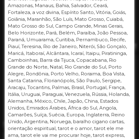
Amazonas, Manaus, Bahia, Salvador, Ceará,
Fortaleza, a voz divina, Espírito Santo, Vitória, Goiás,
Goiânia, Maranhão, São Luís, Mato Grosso, Cuiabá,
Mato Grosso do Sul, Campo Grande, Minas Gerais,
Belo Horizonte, Pará, Belém, Paraíba, João Pessoa,
Paraná, Umuarama, Curitiba, Pernambuco, Recife,
Piauí, Teresina, Rio de Janeiro, Niterói, São Gonçalo,
Maricá, Itaboraí, Alcântara, Icaraí, Itaipu, Piratininga,
Camboinhas, Barra da Tijuca, Copacabana, Rio
Grande do Norte, Natal, Rio Grande do Sul, Porto
Alegre, Rondônia, Porto Velho, Roraima, Boa Vista,
Santa Catarina, Florianópolis, São Paulo, Sergipe,
Aracaju, Tocantins, Palmas, Brasil, Portugal, França,
Itália, Uruguai, Paraguai, Venezuela, Rússia, Holanda,
Alemanha, México, Chile, Japão, China, Estados
Unidos, Emirados Árabes, África do Sul, Angola,
Camarões, Suíça, Suécia, Europa, Inglaterra, Reino
Unido, Argentina, Noruega, baralho cigano cartas,
orientação espiritual, tarot e o amor, tarot ele me
ama, tarot ele vai me procurar hoje, tarot express,