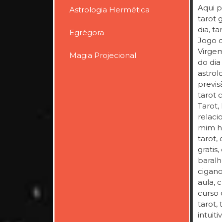
Aqui p
Astrologia Hermética
tarot g
dia, ta
Egrégora
Jogo d
Virgem
Magia Projecional
do dia
astrol
previs
tarot 
Tarot,
relaci
mim ho
tarot,
gratis
baralh
cigano
aula, 
curso 
tarot, 
intuit