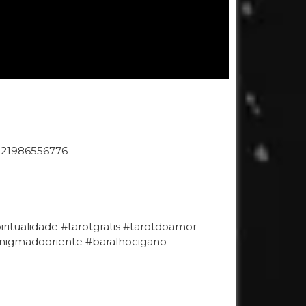
521986556776
ritualidade #tarotgratis #tarotdoamor
#enigmadooriente #baralhocigano