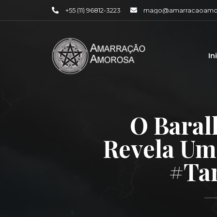
+55 (11) 96812-3223
mago@amarracaoamor
In
O Baral
Revela Um
#tar