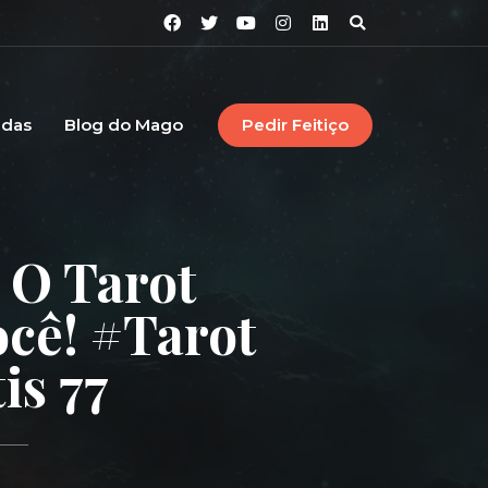
idas
Blog do Mago
Pedir Feitiço
 O Tarot
cê! #tarot
is 77