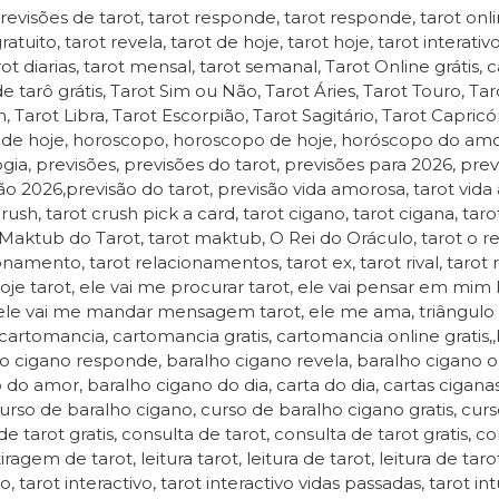
revisões de tarot, tarot responde, tarot responde, tarot onlin
ratuito, tarot revela, tarot de hoje, tarot hoje, tarot interati
rot diarias, tarot mensal, tarot semanal, Tarot Online grátis, ca
e tarô grátis, Tarot Sim ou Não, Tarot Áries, Tarot Touro, T
, Tarot Libra, Tarot Escorpião, Tarot Sagitário, Tarot Capric
 de hoje, horoscopo, horoscopo de hoje, horóscopo do amor
ogia, previsões, previsões do tarot, previsões para 2026, prev
ão 2026,previsão do tarot, previsão vida amorosa, tarot vida 
crush, tarot crush pick a card, tarot cigano, tarot cigana, ta
 Maktub do Tarot, tarot maktub, O Rei do Oráculo, tarot o rei
onamento, tarot relacionamentos, tarot ex, tarot rival, tarot 
je tarot, ele vai me procurar tarot, ele vai pensar em mim
 ele vai me mandar mensagem tarot, ele me ama, triângul
, cartomancia, cartomancia gratis, cartomancia online gratis,
o cigano responde, baralho cigano revela, baralho cigano onl
 do amor, baralho cigano do dia, carta do dia, cartas cigan
curso de baralho cigano, curso de baralho cigano gratis, curs
de tarot gratis, consulta de tarot, consulta de tarot gratis, co
tiragem de tarot, leitura tarot, leitura de tarot, leitura de tarot 
ivo, tarot interactivo, tarot interactivo vidas passadas, tarot