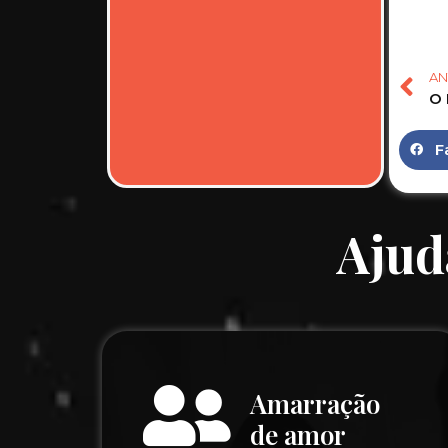
AN
F
Ajud
Amarração
de amor