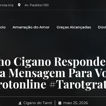
osa.org
Av. Paulista 1.150
icio
Amarração do Amor
Graças Alcançadas
Dúv
ho Cigano Responde
a Mensagem Para Vo
otonline #tarotgrat
Cigano do Tarot
maio 25, 2026