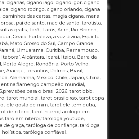
a, ciganas, cigano iago, cigano igor, cigano
lda, cigano rodrigo, cigano orlando, cigana
, caminhos das cartas, magia cigana, maria
rosa, pai de santo, mae de santo, tarotista,
ultas gratis, Tarô,, Tarôs, Acre, Rio Branco,
, Ceará, Fortaleza, a voz divina, Espírito
Cuiabá, Mato Grosso do Sul, Campo Grande,
, Paraná, Umuarama, Curitiba, Pernambuco,
Itaboraí, Alcântara, Icaraí, Itaipu, Barra da
, Porto Alegre, Rondônia, Porto Velho,
e, Aracaju, Tocantins, Palmas, Brasil,
anda, Alemanha, México, Chile, Japão, China,
 Argentina,flamengo campeão mundial,
revisões para o brasil 2026, tarot bbb,
ro, tarot mundial, tarot brasileirao, tarot copa
rot ele gosta de mim, tarot ele tem outra,
rot de niteroi, tarot niteroi,tarologo em
os tarô em niteroi,”taróloga youtube,
 de graça, taróloga de confiança, taróloga
 holística, taróloga confiável.