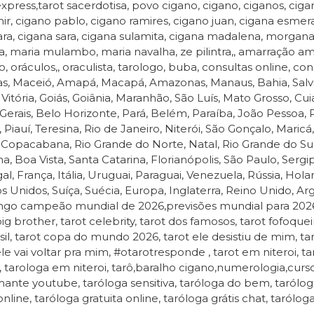
express,tarot sacerdotisa, povo cigano, cigano, ciganos, cigan
ir, cigano pablo, cigano ramires, cigano juan, cigana esmera
ra, cigana sara, cigana sulamita, cigana madalena, morgana
a, maria mulambo, maria navalha, ze pilintra,, amarração amo
, oráculos,, oraculista, tarologo, buba, consultas online, cons
s, Maceió, Amapá, Macapá, Amazonas, Manaus, Bahia, Salvador
 Vitória, Goiás, Goiânia, Maranhão, São Luís, Mato Grosso, 
Gerais, Belo Horizonte, Pará, Belém, Paraíba, João Pessoa
 Piauí, Teresina, Rio de Janeiro, Niterói, São Gonçalo, Maricá, 
, Copacabana, Rio Grande do Norte, Natal, Rio Grande do Sul
a, Boa Vista, Santa Catarina, Florianópolis, São Paulo, Sergip
al, França, Itália, Uruguai, Paraguai, Venezuela, Rússia, Hol
s Unidos, Suíça, Suécia, Europa, Inglaterra, Reino Unido,
go campeão mundial de 2026,previsões mundial para 2026,p
big brother, tarot celebrity, tarot dos famosos, tarot fofoquei
sil, tarot copa do mundo 2026, tarot ele desistiu de mim, ta
ele vai voltar pra mim, #otarotresponde , tarot em niteroi, ta
i, tarologa em niteroi, tarô,baralho cigano,numerologia,curs
ante youtube, taróloga sensitiva, taróloga do bem, taróloga
online, taróloga gratuita online, taróloga grátis chat, taróloga