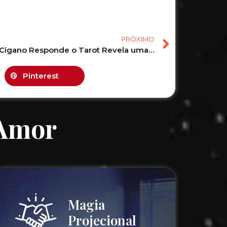
PRÓXIMO
O Baralho Cigano Responde o Tarot Revela uma mensagem para você! #tarot #tarotonline #tarotgratis 79
Pinterest
 Amor
Magia
Projecional