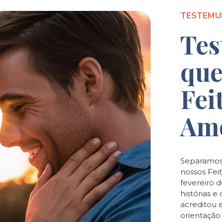
TESTEMU
Tes
que
Fei
Am
Separamos
nossos Feit
fevereiro 
histórias 
acreditou 
orientaçã