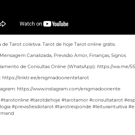
a de Tarot coletiva. Tarot de hoje Tarot online grátis.
 Mensagem Canalizada, Previsão Amor, Finanças, Signos
amento de Consultas Online (WhatsApp): https://wa.me/5
: https://linktr.ee/enigmadoorientetarot
tagram: https://www.instagram.com/enigmadooriente
 #tarotonline #tarotdehoje #tarotamor #consultatarot #espi
logia #previsõesdotarot #tarotresponde #leituraintuitiva 
rmand