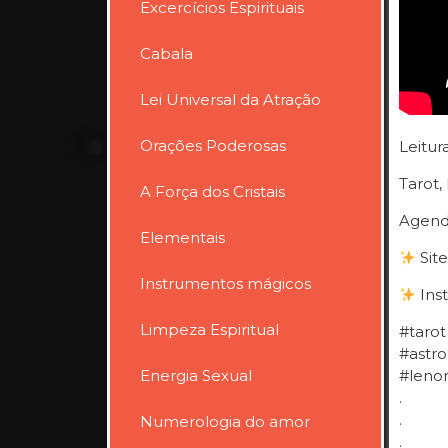
Excercícios Espirituais
Cabala
Lei Universal da Atração
Orações Poderosas
Leitur
Tarot,
A Força dos Cristais
Agend
Elementais
Site
Instrumentos mágicos
Ins
Limpeza Espiritual
#tarot
#astro
Energia Sexual
#leno
.
.
Numerologia do amor
.