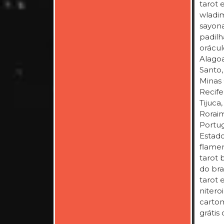
tarot 
wladim
sayona
padilh
oráculo
Alagoa
Santo,
Minas 
Recife,
Tijuca
Roraim
Portug
Estado
flamen
tarot 
do bra
tarot 
nitero
cartom
grátis 