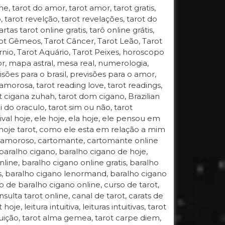
e, tarot do amor, tarot amor, tarot gratis,
vo, tarot revelção, tarot revelações, tarot do
rtas tarot online gratis, tarô online grátis,
arot Gêmeos, Tarot Câncer, Tarot Leão, Tarot
órnio, Tarot Aquário, Tarot Peixes, horoscopo
, mapa astral, mesa real, numerologia,
isões para o brasil, previsões para o amor,
amorosa, tarot reading love, tarot readings,
rot cigana zuhah, tarot dom cigano, Brazilian
 do oraculo, tarot sim ou não, tarot
rival hoje, ele hoje, ela hoje, ele pensou em
 hoje tarot, como ele esta em relação a mim
o amoroso, cartomante, cartomante online
,baralho cigano, baralho cigano de hoje,
ine, baralho cigano online gratis, baralho
as, baralho cigano lenormand, baralho cigano
o de baralho cigano online, curso de tarot,
nsulta tarot online, canal de tarot, carats de
hoje, leitura intuitiva, leituras intuitivas, tarot
 intuição, tarot alma gemea, tarot carpe diem,