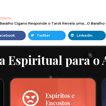
TERIOR
O Baralho Cigano Responde o Tarot Revela uma mensagem para você! #tarot #tarotonline #tarotgratis 78
acebook
Twitter
LinkedIn
a Espiritual para o
Espíritos e
Encostos