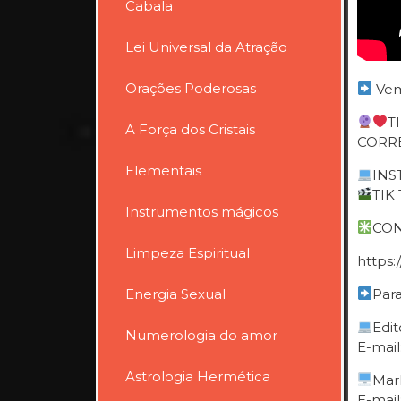
Cabala
Lei Universal da Atração
Orações Poderosas
Vem
T
A Força dos Cristais
CORRE
Elementais
INST
TIK 
Instrumentos mágicos
CON
Limpeza Espiritual
https
Energia Sexual
Para
Edit
Numerologia do amor
E-mail
Astrologia Hermética
Mar
E-mail