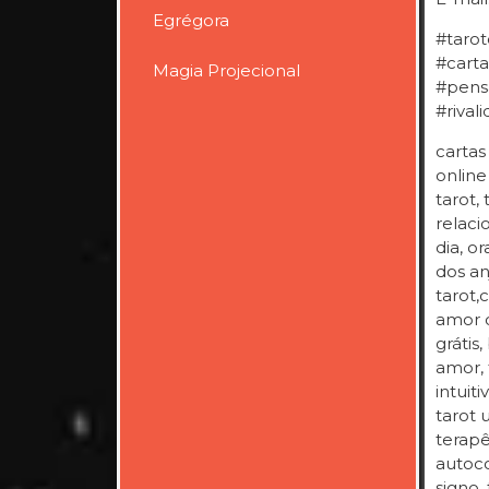
Egrégora
#tarot
#carta
Magia Projecional
#pens
#rival
cartas
online
tarot,
relaci
dia, o
dos an
tarot,
amor c
grátis
amor, 
intuit
tarot 
terapê
autoco
signo, 