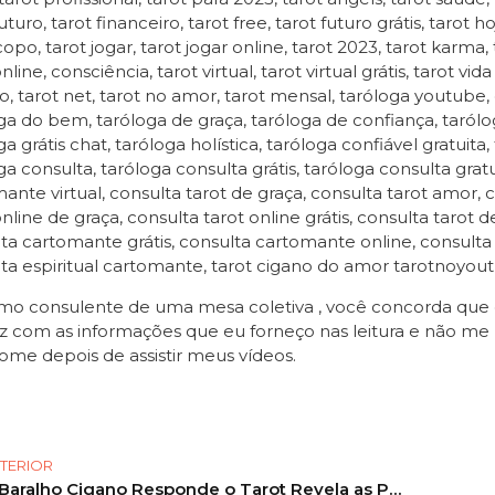
uturo, tarot financeiro, tarot free, tarot futuro grátis, tarot h
opo, tarot jogar, tarot jogar online, tarot 2023, tarot karma
line, consciência, tarot virtual, tarot virtual grátis, tarot v
o, tarot net, tarot no amor, tarot mensal, taróloga youtube,
ga do bem, taróloga de graça, taróloga de confiança, taróloga
a grátis chat, taróloga holística, taróloga confiável gratuita,
ga consulta, taróloga consulta grátis, taróloga consulta gratui
ante virtual, consulta tarot de graça, consulta tarot amor, c
online de graça, consulta tarot online grátis, consulta tarot 
ta cartomante grátis, consulta cartomante online, consult
ta espiritual cartomante, tarot cigano do amor tarotnoyou
o consulente de uma mesa coletiva , você concorda que es
z com as informações que eu forneço nas leitura e não me 
ome depois de assistir meus vídeos.
TERIOR
O Baralho Cigano Responde o Tarot Revela as Previsões de junho! #tarot #tarotonline #tarotdehoje 108