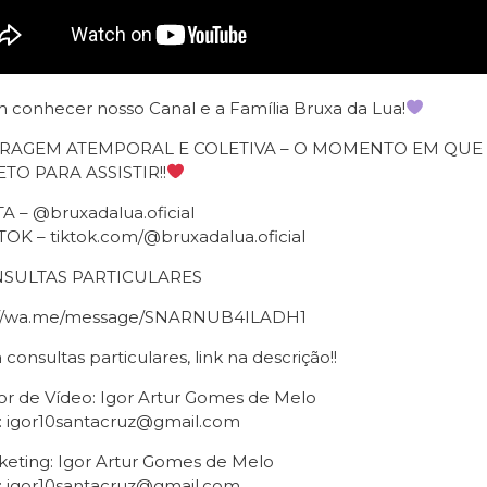
 conhecer nosso Canal e a Família Bruxa da Lua!
IRAGEM ATEMPORAL E COLETIVA – O MOMENTO EM QU
TO PARA ASSISTIR!!
A – @bruxadalua.oficial
TOK – tiktok.com/@bruxadalua.oficial
SULTAS PARTICULARES
://wa.me/message/SNARNUB4ILADH1
 consultas particulares, link na descrição!!
or de Vídeo: Igor Artur Gomes de Melo
: igor10santacruz@gmail.com
keting: Igor Artur Gomes de Melo
: igor10santacruz@gmail.com