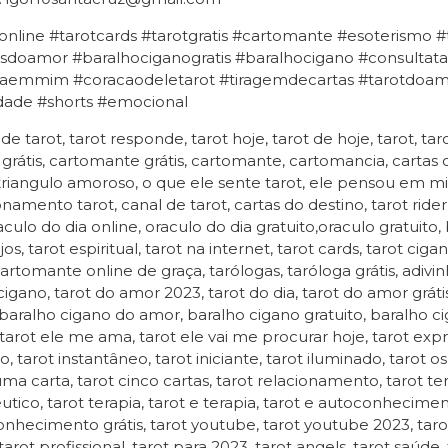
online #tarotcards #tarotgratis #cartomante #esoterismo 
sdoamor #baralhociganogratis #baralhocigano #consultatar
aemmim #coracaodeletarot #tiragemdecartas #tarotdoamor
idade #shorts #emocional
 de tarot, tarot responde, tarot hoje, tarot de hoje, tarot, tar
 grátis, cartomante grátis, cartomante, cartomancia, cartas
 triangulo amoroso, o que ele sente tarot, ele pensou em mim
onamento tarot, canal de tarot, cartas do destino, tarot rider
raculo do dia online, oraculo do dia gratuito,oraculo gratuito,
jos, tarot espiritual, tarot na internet, tarot cards, tarot ci
cartomante online de graça, tarólogas, taróloga grátis, adivin
igano, tarot do amor 2023, tarot do dia, tarot do amor gráti
, baralho cigano do amor, baralho cigano gratuito, baralho cig
tarot ele me ama, tarot ele vai me procurar hoje, tarot express
ivo, tarot instantâneo, tarot iniciante, tarot iluminado, tarot
uma carta, tarot cinco cartas, tarot relacionamento, tarot ter
utico, tarot terapia, tarot e terapia, tarot e autoconhecim
nhecimento grátis, tarot youtube, tarot youtube 2023, taro
tarot profissional, tarot para 2023, tarot angels, tarot saúde,