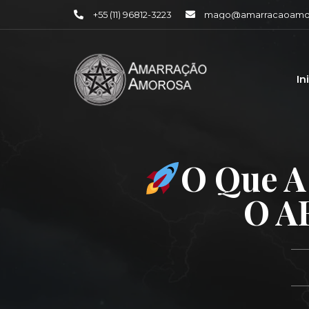
+55 (11) 96812-3223
mago@amarracaoamor
In
O Que A
O A