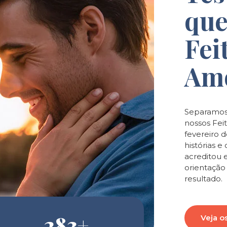
que
Fei
Am
Separamos
nossos Feit
fevereiro 
histórias 
acreditou 
orientaçã
resultado.
283
+
Veja o