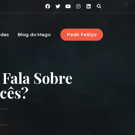
idas
Blog do Mago
Pedir Feitiço
Fala Sobre
cês?