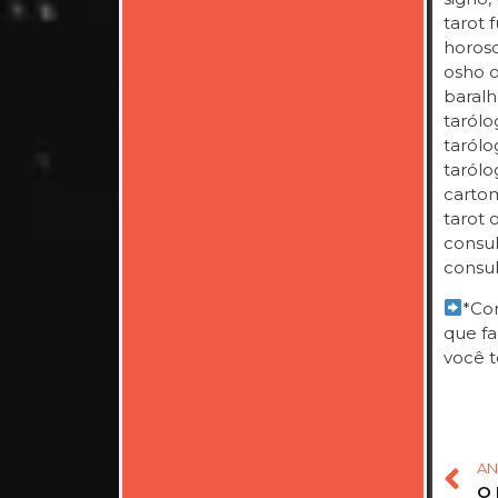
tarot f
horosc
osho on
baralh
tarólo
tarólog
tarólo
cartom
tarot 
consul
consul
*Com
que fa
você t
AN