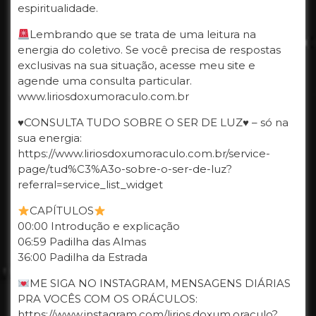
espiritualidade.
Lembrando que se trata de uma leitura na
energia do coletivo. Se você precisa de respostas
exclusivas na sua situação, acesse meu site e
agende uma consulta particular.
www.liriosdoxumoraculo.com.br
♥️CONSULTA TUDO SOBRE O SER DE LUZ♥️ – só na
sua energia:
https://www.liriosdoxumoraculo.com.br/service-
page/tud%C3%A3o-sobre-o-ser-de-luz?
referral=service_list_widget
CAPÍTULOS
00:00 Introdução e explicação
06:59 Padilha das Almas
36:00 Padilha da Estrada
ME SIGA NO INSTAGRAM, MENSAGENS DIÁRIAS
PRA VOCÊS COM OS ORÁCULOS:
https://www.instagram.com/lirios.doxum.oraculo?