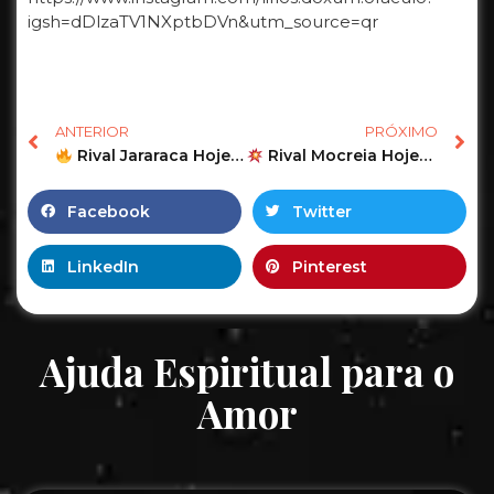
igsh=dDlzaTV1NXptbDVn&utm_source=qr
ANTERIOR
PRÓXIMO
Rival Jararaca Hoje ESSA VERDADE NINGUÉM NUNCA TE CONTOU! SER DE LUZ E A OUTRA TAROT RESPONDE AMOR
Rival Mocreia Hoje
Vem B
Facebook
Twitter
LinkedIn
Pinterest
Ajuda Espiritual para o
Amor