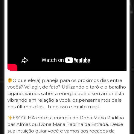
O que ele(a) planeja para os próximos dias entre
vocês? Vai agir, de fato? Utilizando o tarô e o baralho
cigano, vamos saber a energia que o seu amor esta
vibrando em relação a você, os pensamentos dele
nos últimos dias… tudo isso e muito mais!
ESCOLHA entre a energia de Dona Maria Padilha
das Almas ou Dona Maria Padilha da Estrada. Deixe
sua intuição guiar você e vamos aos recados da