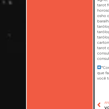
tarot f
horosc
osho on
baralh
tarólo
tarólog
tarólo
cartom
tarot 
consul
consul
*Com
que fa
você t
AN