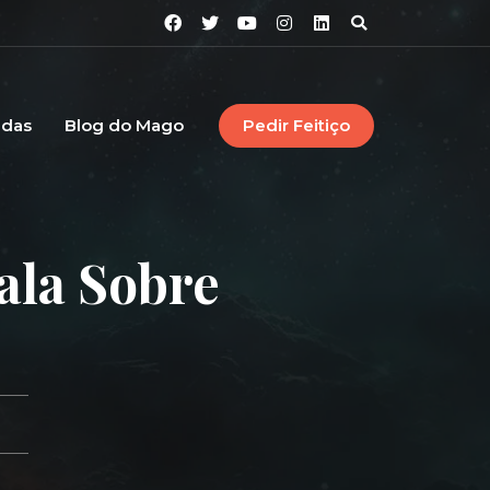
idas
Blog do Mago
Pedir Feitiço
ala Sobre