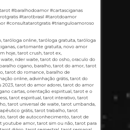
#tarot #baralhodoamor #cartasciganas
otgratis #tarotbrasil #tarotdoamor
 #consultatarotgratis #trianguloamoroso
o, taróloga online, taróloga gratuita, taróloga
 ciganas, cartomante gratuita, novo amor
 hoje, tarot crush, tarot ex,
 waite, rider waite, tarot do osho, oraculo do
 baralho cigano, baralho, tarot do amor, tarot
gano, tarot do romance, baralho de
hação online, adivinhação grátis, tarot do
s 2023, tarot do amor adorei, tarot do amor
ano cartas, orientação espiritual, tarot e o
, tarot espiritual, tarot interativo, tarot
 osho, tarot universal de waite, tarot umbanda,
apêutico grátis, tarot trabalho, tarot
ento, tarot de autoconhecimento, tarot de
t youtube amor, tarot sim ou não, tarot para
 tarot diário, tarot semestral, tarot semanal,