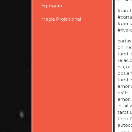
Egrégora
#tarot
#carta
Magia Projecional
#pens
#rival
cartas
online
tarot,
relaci
dia, o
dos an
tarot,
amor c
grátis
amor, 
intuit
tarot 
terapê
autoco
signo, 