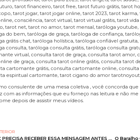
uturo, tarot financeiro, tarot free, tarot futuro grátis, tarot h
opo, tarot jogar, tarot jogar online, tarot 2023, tarot karma
line, consciência, tarot virtual, tarot virtual grátis, tarot v
o, tarot net, tarot no amor, tarot mensal, taróloga youtube,
ga do bem, taróloga de graça, taróloga de confiança, taróloga
a grátis chat, taróloga holística, taróloga confiável gratuita,
ga consulta, taróloga consulta grátis, taróloga consulta gratui
ante virtual, consulta tarot de graça, consulta tarot amor, c
online de graça, consulta tarot online grátis, consulta tarot 
ta cartomante grátis, consulta cartomante online, consult
ta espiritual cartomante, tarot cigano do amor tarotnoyou
o consulente de uma mesa coletiva , você concorda que es
z com as informações que eu forneço nas leitura e não me 
ome depois de assistir meus vídeos.
TERIOR
VC PRECISA RECEBER ESSA MENSAGEM ANTES DO DIA 21! TUDO PODE MUDAR DE UMA HORA PARA OUTRA!