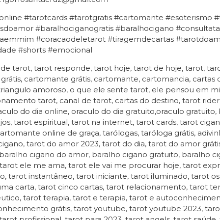
online #tarotcards #tarotgratis #cartomante #esoterismo 
sdoamor #baralhociganogratis #baralhocigano #consultatar
aemmim #coracaodeletarot #tiragemdecartas #tarotdoamor
idade #shorts #emocional
 de tarot, tarot responde, tarot hoje, tarot de hoje, tarot, tar
 grátis, cartomante grátis, cartomante, cartomancia, cartas
 triangulo amoroso, o que ele sente tarot, ele pensou em mim
onamento tarot, canal de tarot, cartas do destino, tarot rider
raculo do dia online, oraculo do dia gratuito,oraculo gratuito,
jos, tarot espiritual, tarot na internet, tarot cards, tarot ci
cartomante online de graça, tarólogas, taróloga grátis, adivin
igano, tarot do amor 2023, tarot do dia, tarot do amor gráti
, baralho cigano do amor, baralho cigano gratuito, baralho cig
tarot ele me ama, tarot ele vai me procurar hoje, tarot express
ivo, tarot instantâneo, tarot iniciante, tarot iluminado, tarot
uma carta, tarot cinco cartas, tarot relacionamento, tarot ter
utico, tarot terapia, tarot e terapia, tarot e autoconhecim
nhecimento grátis, tarot youtube, tarot youtube 2023, taro
tarot profissional, tarot para 2023, tarot angels, tarot saúde,