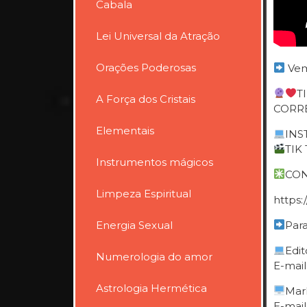
Cabala
Lei Universal da Atração
Orações Poderosas
Vem
T
A Força dos Cristais
CORRE
Elementais
INST
TIK 
Instrumentos mágicos
CON
Limpeza Espiritual
https
Energia Sexual
Para
Edit
Numerologia do amor
E-mail
Astrologia Hermética
Mar
E-mail