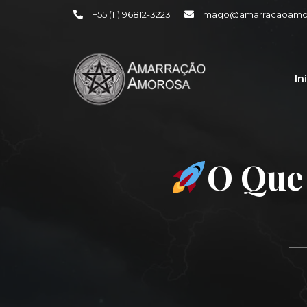
+55 (11) 96812-3223
mago@amarracaoamor
In
O Que 