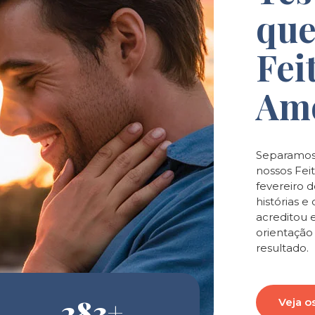
que
Fei
Am
Separamos
nossos Feit
fevereiro 
histórias 
acreditou 
orientaçã
resultado.
283
+
Veja o