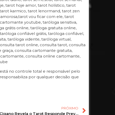
oje, tarot hoje amor, tarot holístico, tarot
, tarot karmico, tarot lenormand, tarot zen
ida amorosa,tarot vou ficar com ele, tarot
 cartomante youtube, taróloga sensitiva,
 grátis online, taróloga gratuita online,
 taróloga confiável grátis, taróloga confiável,
ta, taróloga vidente, taróloga virtual,
onsulta tarot online, consulta tarot, consulta
de graça, consulta cartomante gratuita,
a cartomante, consulta online cartomante,
tube
tá no controle total e responsável pelo
responsabiliza por qualquer decisão que
PRÓXIMO
O Baralho Cigano Revela o Tarot Responde Previsões Assertivas pra você! #tarot #tarotonline #taro 53