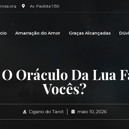
osa.org
Av. Paulista 1.150
icio
Amarração do Amor
Graças Alcançadas
Dúv
O Oráculo Da Lua F
Vocês?
Cigano do Tarot
maio 10, 2026