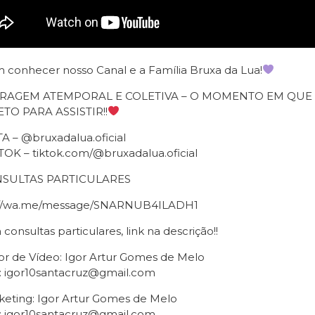
 conhecer nosso Canal e a Família Bruxa da Lua!
IRAGEM ATEMPORAL E COLETIVA – O MOMENTO EM QU
TO PARA ASSISTIR!!
A – @bruxadalua.oficial
TOK – tiktok.com/@bruxadalua.oficial
SULTAS PARTICULARES
://wa.me/message/SNARNUB4ILADH1
 consultas particulares, link na descrição!!
or de Vídeo: Igor Artur Gomes de Melo
: igor10santacruz@gmail.com
keting: Igor Artur Gomes de Melo
: igor10santacruz@gmail.com