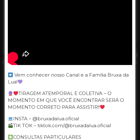
Vem conhecer nosso Canal e a Família Bruxa da
Lua!
TIRAGEM ATEMPORAL E COLETIVA – O
MOMENTO EM QUE VOCÊ ENCONTRAR SERÁ O
MOMENTO CORRETO PARA ASSISTIR!!
INSTA – @bruxadalua.oficial
TIK TOK – tiktok.com/@bruxadalua.oficial
CONSULTAS PARTICULARES