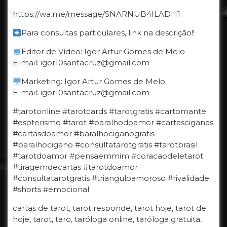
https://wa.me/message/SNARNUB4ILADH1
Para consultas particulares, link na descrição!!
Editor de Vídeo: Igor Artur Gomes de Melo
E-mail: igor10santacruz@gmail.com
Marketing: Igor Artur Gomes de Melo
E-mail: igor10santacruz@gmail.com
#tarotonline #tarotcards #tarotgratis #cartomante
#esoterismo #tarot #baralhodoamor #cartasciganas
#cartasdoamor #baralhociganogratis
#baralhocigano #consultatarotgratis #tarotbrasil
#tarotdoamor #pensaemmim #coracaodeletarot
#tiragemdecartas #tarotdoamor
#consultatarotgratis #trianguloamoroso #rivalidade
#shorts #emocional
cartas de tarot, tarot responde, tarot hoje, tarot de
hoje, tarot, taro, taróloga online, taróloga gratuita,