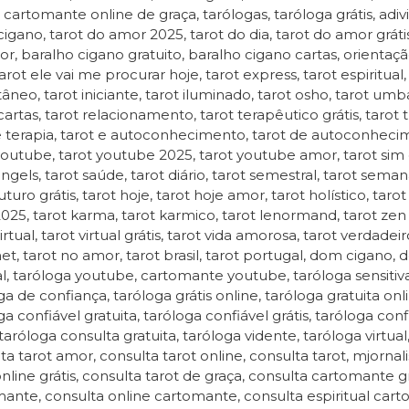
, cartomante online de graça, tarólogas, taróloga grátis, adiv
igano, tarot do amor 2025, tarot do dia, tarot do amor gráti
r, baralho cigano gratuito, baralho cigano cartas, orientação
rot ele vai me procurar hoje, tarot express, tarot espiritual, t
tâneo, tarot iniciante, tarot iluminado, tarot osho, tarot umb
cartas, tarot relacionamento, tarot terapêutico grátis, tarot t
e terapia, tarot e autoconhecimento, tarot de autoconheci
youtube, tarot youtube 2025, tarot youtube amor, tarot sim ou
ngels, tarot saúde, tarot diário, tarot semestral, tarot semanal
uturo grátis, tarot hoje, tarot hoje amor, tarot holístico, taro
2025, tarot karma, tarot karmico, tarot lenormand, tarot zen
irtual, tarot virtual grátis, tarot vida amorosa, tarot verdadei
net, tarot no amor, tarot brasil, tarot portugal, dom cigano,
, taróloga youtube, cartomante youtube, taróloga sensitiva
ga de confiança, taróloga grátis online, taróloga gratuita onlin
ga confiável gratuita, taróloga confiável grátis, taróloga con
, taróloga consulta gratuita, taróloga vidente, taróloga virtua
ta tarot amor, consulta tarot online, consulta tarot, mjornali
online grátis, consulta tarot de graça, consulta cartomante g
ante, consulta online cartomante, consulta espiritual carto