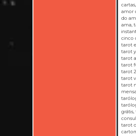
cartas
amor c
do amo
ama, ta
instan
cinco 
tarot 
tarot 
tarot a
tarot f
tarot 
tarot v
tarot 
mensal
tarólo
tarólo
grátis
consul
tarot 
cartom