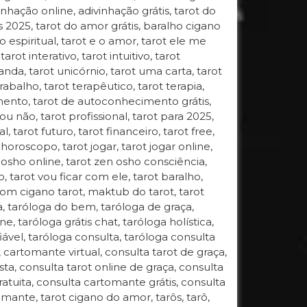
inhação online, adivinhação grátis, tarot do
s 2025, tarot do amor grátis, baralho cigano
 espiritual, tarot e o amor, tarot ele me
arot interativo, tarot intuitivo, tarot
anda, tarot unicórnio, tarot uma carta, tarot
rabalho, tarot terapêutico, tarot terapia,
mento, tarot de autoconhecimento grátis,
 não, tarot profissional, tarot para 2025,
, tarot futuro, tarot financeiro, tarot free,
t horoscopo, tarot jogar, tarot jogar online,
 osho online, tarot zen osho consciência,
ro, tarot vou ficar com ele, tarot baralho,
 dom cigano tarot, maktub do tarot, tarot
, taróloga do bem, taróloga de graça,
e, taróloga grátis chat, taróloga holística,
fiável, taróloga consulta, taróloga consulta
l, cartomante virtual, consulta tarot de graça,
sta, consulta tarot online de graça, consulta
ratuita, consulta cartomante grátis, consulta
mante, tarot cigano do amor, tarôs, tarô,