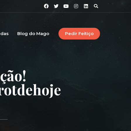
idas
Blog do Mago
Pedir Feitiço
ção!
rotdehoje