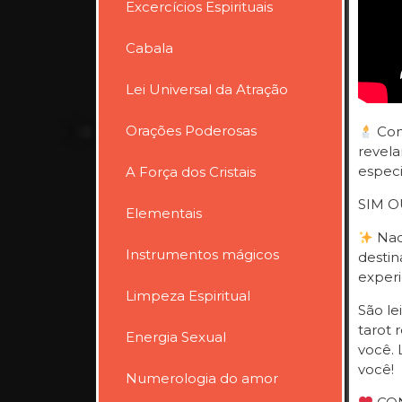
Excercícios Espirituais
Cabala
Lei Universal da Atração
Orações Poderosas
Cons
revela
especi
A Força dos Cristais
SIM O
Elementais
Nada
Instrumentos mágicos
destin
experi
Limpeza Espiritual
São le
tarot 
Energia Sexual
você. 
você!
Numerologia do amor