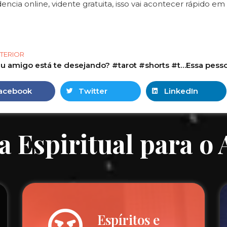
idencia online, vidente gratuita, isso vai acontecer rápido em 
TERIOR
Seu amigo está te desejando? #tarot #shorts #tarotdehoje #taro #tarô
acebook
Twitter
LinkedIn
a Espiritual para o
Espíritos e