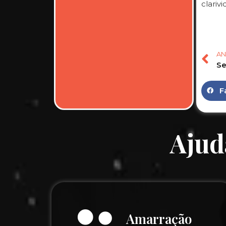
clariv
AN
F
Ajud
Amarração