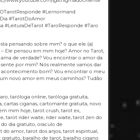
://www.youtube.com/@EnigmadoOriente
e #OTarotResponde #Lernormand
oDia #TarotDoAmor
 #LeituraDeTarot #TaroResponde #Taro
esta pensando sobre mim? o que ele (a)
o – Ele pensou em mim hoje? Amor no Tarot,
e ama de verdade? Vou encontrar o amor da
e sente por mim? Nós realmente vamos dar
 ou acontecimento bom? Vou encontrar o meu
Há um novo amor em meus caminhos? Tudão
taro, taróloga online, taróloga gratuita,
, cartas ciganas, cartomante gratuita, novo
em mim hoje, tarot crush, tarot ex,
, tarot rider waite, rider waite, tarot zen do
 do dia gratuito, oraculo de
do amor, tarot dos anjos, tarot espiritual,
t gratuito, baralho de tarot, baralho cigano