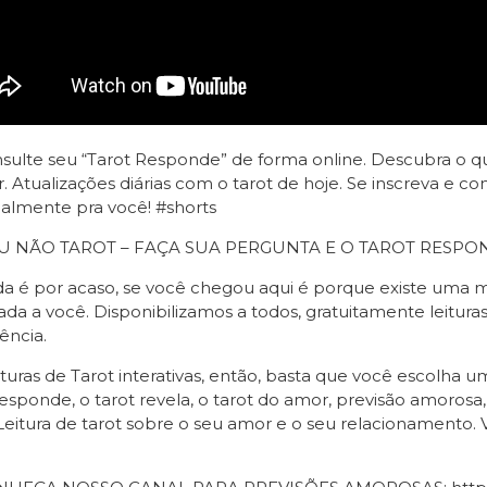
ulte seu “Tarot Responde” de forma online. Descubra o qu
r. Atualizações diárias com o tarot de hoje. Se inscreva e
almente pra você! #shorts
U NÃO TAROT – FAÇA SUA PERGUNTA E O TAROT RESPO
 é por acaso, se você chegou aqui é porque existe uma m
ada a você. Disponibilizamos a todos, gratuitamente leitura
ência.
ituras de Tarot interativas, então, basta que você escolha
responde, o tarot revela, o tarot do amor, previsão amoros
Leitura de tarot sobre o seu amor e o seu relacionamento. 