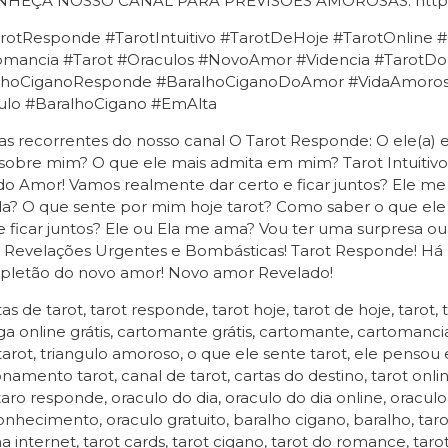
HEÇA NOSSO CANAL PARA PREVISÕES AMOROSAS: https
rotResponde #TarotIntuitivo #TarotDeHoje #TarotOnlin
omancia #Tarot #Oraculos #NovoAmor #Videncia #TarotD
lhoCiganoResponde #BaralhoCiganoDoAmor #VidaAmorosa
ulo #BaralhoCigano #EmAlta
s recorrentes do nosso canal O Tarot Responde: O ele(a) 
sobre mim? O que ele mais admita em mim? Tarot Intuitiv
do Amor! Vamos realmente dar certo e ficar juntos? Ele m
da? O que sente por mim hoje tarot? Como saber o que el
e ficar juntos? Ele ou Ela me ama? Vou ter uma surpresa
 Revelações Urgentes e Bombásticas! Tarot Responde! 
pletão do novo amor! Novo amor Revelado!
as de tarot, tarot responde, tarot hoje, tarot de hoje, tarot, 
ga online grátis, cartomante grátis, cartomante, cartomancia
arot, triangulo amoroso, o que ele sente tarot, ele pensou 
onamento tarot, canal de tarot, cartas do destino, tarot online
taro responde, oraculo do dia, oraculo do dia online, oraculo
nhecimento, oraculo gratuito, baralho cigano, baralho, tarot 
na internet, tarot cards, tarot cigano, tarot do romance, taro