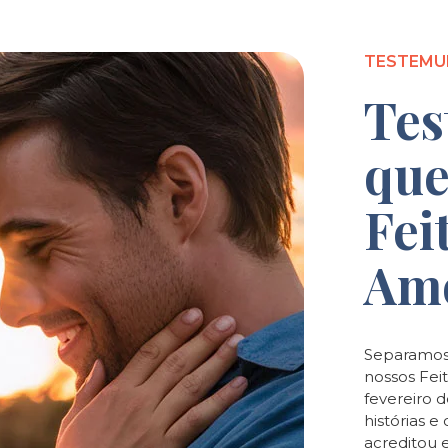
TESTEMU
Tes
que
Fei
Am
Separamos
nossos Feit
fevereiro 
histórias 
acreditou 