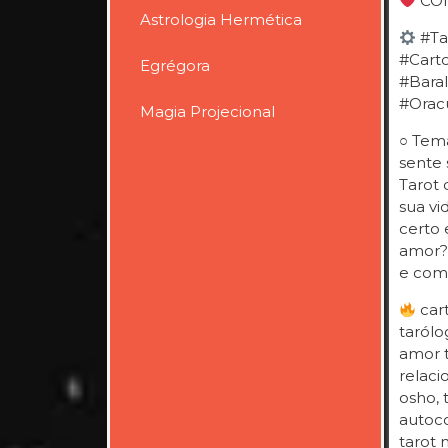
CON
Astrologia Hermética
#Ta
#Cart
Egrégora
#Bara
#Orac
Magia Projecional
○ Tema
sente 
Tarot 
sua vi
certo 
amor?
e com
cart
tarólo
amor t
relaci
osho, 
autoco
tarot 