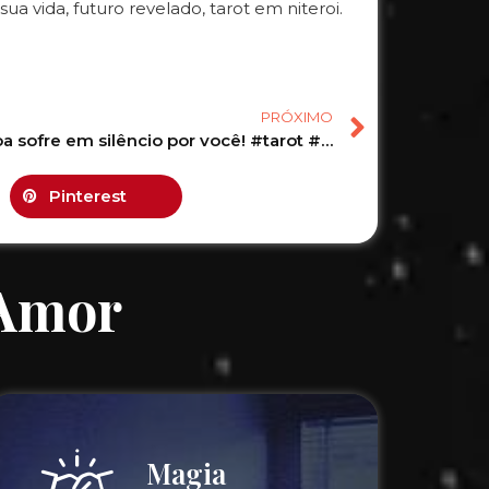
sua vida, futuro revelado, tarot em niteroi.
PRÓXIMO
Essa pessoa sofre em silêncio por você! #tarot #tarotonline #tarotdehoje #tarotdoamor
Pinterest
 Amor
Magia