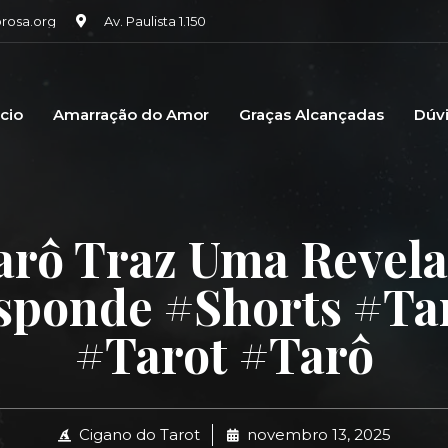
osa.org
Av. Paulista 1.150
icio
Amarração do Amor
Graças Alcançadas
Dúv
arô Traz Uma Revela
sponde #shorts #ta
#tarot #tarô
Cigano do Tarot
novembro 13, 2025