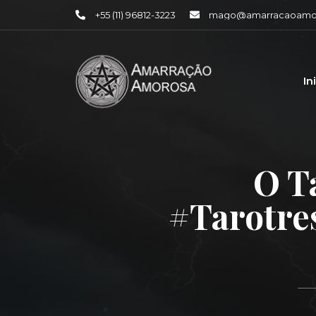
+55 (11) 96812-3223
mago@amarracaoamor
In
O T
#tarotre