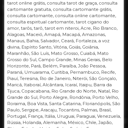
tarot online grátis, consulta tarot de graça, consulta
cartomante gratuita, consulta cartomante grátis,
consulta cartomante, consulta online cartomante,
consulta espiritual cartomante, tarot cigano do
amor, tarôs, tarô, tarot em niteroi, Acre, Rio Branco,
Alagoas, Maceió, Amapá, Macapá, Amazonas,
Manaus, Bahia, Salvador, Ceará, Fortaleza, a voz
divina, Espírito Santo, Vitória, Goiás, Goiânia,
Maranhão, São Luís, Mato Grosso, Cuiabá, Mato
Grosso do Sul, Campo Grande, Minas Gerais, Belo
Horizonte, Pará, Belém, Paraíba, João Pessoa,
Paraná, Umuarama, Curitiba, Pernambuco, Recife,
Piauí, Teresina, Rio de Janeiro, Niterói, São Gonçalo,
Maricá, Itaboraí, Alcântara, Icaraí, Itaipu, Barra da
Tijuca, Copacabana, Rio Grande do Norte, Natal, Rio
Grande do Sul, Porto Alegre, Rondônia, Porto Velho,
Roraima, Boa Vista, Santa Catarina, Florianópolis, São
Paulo, Sergipe, Aracaju, Tocantins, Palmas, Brasil,
Portugal, França, Itália, Uruguai, Paraguai, Venezuela,
Rússia, Holanda, Alemanha, México, Chile, Japão,