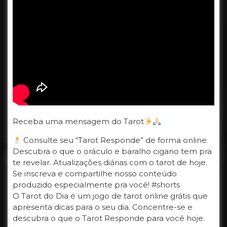
Receba uma mensagem do Tarot
Consulte seu “Tarot Responde” de forma online.
Descubra o que o oráculo e baralho cigano tem pra
te revelar. Atualizações diárias com o tarot de hoje.
Se inscreva e compartilhe nosso conteúdo
produzido especialmente pra você! #shorts
O Tarot do Dia é um jogo de tarot online grátis que
apresenta dicas para o seu dia. Concentre-se e
descubra o que o Tarot Responde para você hoje.