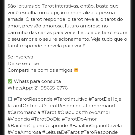
São leituras de Tarot interativas, então, basta que
você escolha uma opção e mentalize a pessoa
amada: O tarot responde, o tarot revela, o tarot do
amor, previsão amorosa, futuro amoroso no
caminho das cartas para você. Leitura de tarot sobre
o seu amor e o seu relacionamento. Veja tudo que o
tarot responde e revela para você!
Se inscreva
Deixe seu like
Compartilhe com os amigos
Whats para consulta
WhatsApp: 21-98655-6776
#TarotResponde #TarotIntuitivo #TarotDeHoje
#TarotOnline #OTarotResponde #Lernormand
#Cartomancia #Tarot #Oraculos #NovoAmor
#Videncia #TarotDoDia #TarotDoAmor
#BaralhoCiganoResponde #BaralhoCiganoRevela
#VidaAmorosa #LeituraDeTarot #TaroResponde