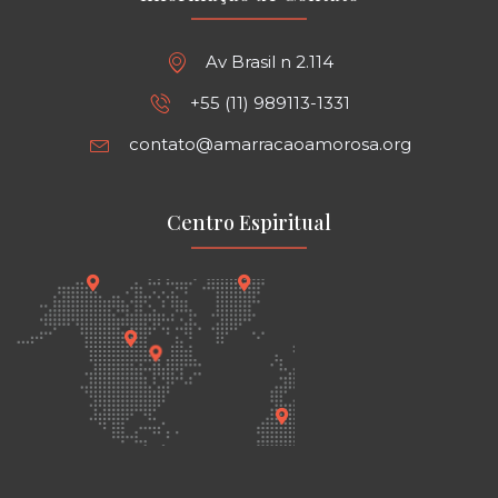
Av Brasil n 2.114
+55 (11) 989113-1331
contato@amarracaoamorosa.org
Centro Espiritual