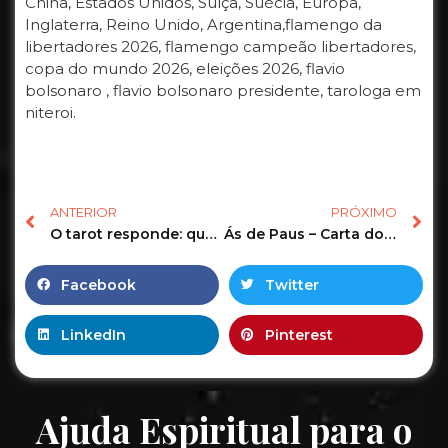
China, Estados Unidos, Suíça, Suécia, Europa,
Inglaterra, Reino Unido, Argentina,flamengo da
libertadores 2026, flamengo campeão libertadores,
copa do mundo 2026, eleições 2026, flavio
bolsonaro , flavio bolsonaro presidente, tarologa em
niteroi.
ANTERIOR
PRÓXIMO
O tarot responde: qual o sentimento dessa pessoa por você? #shorts #tarot #tarotdoamor
Ás de Paus – Carta do dia no Tarot – mensagem da Espiritualidade para você
Facebook
Twitter
LinkedIn
Pinterest
Ajuda Espiritual para o