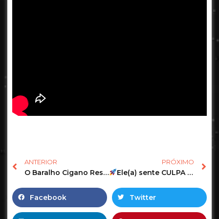
ANTERIOR
PRÓXIMO
O Baralho Cigano Responde o Tarot Revela uma mensagem para você! #tarot #tarotonline #tarotgratis 82
Ele(a) sente CULPA pelo o que ACONTECEU?
Facebook
Twitter