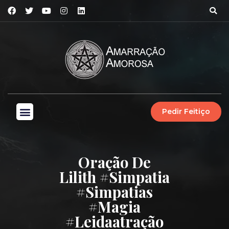
Pedir Feitiço
Oração De
Lilith #simpatia
#simpatias
#magia
#leidaatração