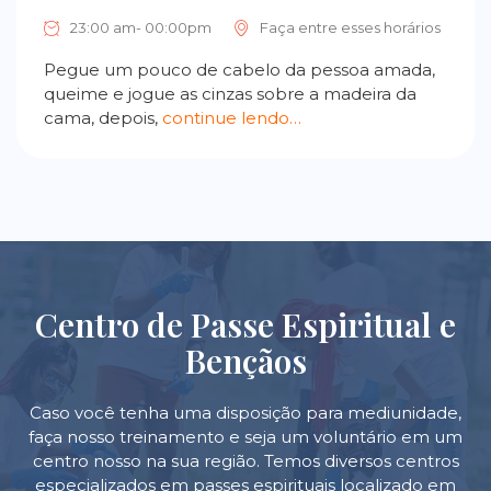
23:00 am- 00:00pm
Faça entre esses horários
Pegue um pouco de cabelo da pessoa amada,
queime e jogue as cinzas sobre a madeira da
cama, depois,
continue lendo…
Centro de Passe Espiritual e
Bençãos
Caso você tenha uma disposição para mediunidade,
faça nosso treinamento e seja um voluntário em um
centro nosso na sua região. Temos diversos centros
especializados em passes espirituais localizado em