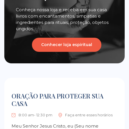
Conheça nossa loja e receba em sua casa
livros com encantamentos, simpatias e
ingredientes para rituais, proteção, objetos
ungidos.
Conhecer loja espiritual
ORAÇÃO PARA PROTEGER SUA
CASA
8:00 am- 12:30 pm
Faça entre esses horários
Meu Senhor Jesus Cristo, eu (Seu nome