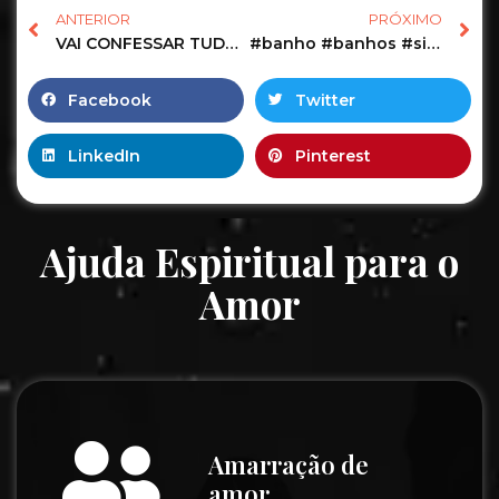
ANTERIOR
PRÓXIMO
VAI CONFESSAR TUDO QUE SENTE! EM UM DESABAFO POR AI! + LETRA INICIAL
#banho #banhos #simpatia #simpatias #magia
Facebook
Twitter
LinkedIn
Pinterest
Ajuda Espiritual para o
Amor
Amarração de
amor