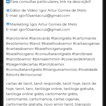
Para consultas particulares, link na descrição!!
Editor de Vídeo: Igor Artur Gomes de Melo
E-mail: igor10santacruz@gmail.com
Marketing: Igor Artur Gomes de Melo
E-mail: igor10santacruz@gmail.com
#tarotonline #tarotcards #tarotgratis #cartomante
#esoterismo #tarot #baralhodoamor #cartasciganas
#cartasdoamor #baralhociganogratis
#baralhocigano #consultatarotgratis #tarotbrasil
#tarotdoamor #pensaemmim #coracaodeletarot
#tiragemdecartas #tarotdoamor
#consultatarotgratis #trianguloamoroso #rivalidade
#shorts #emocional
cartas de tarot, tarot responde, tarot hoje, tarot de
hoje, tarot, taro, taróloga online, taróloga gratuita,
taróloga online grátis, cartomante grátis,
cartomante, cartomancia, cartas ciganas,
cartomante gratuita, novo amor tarot, triangulo