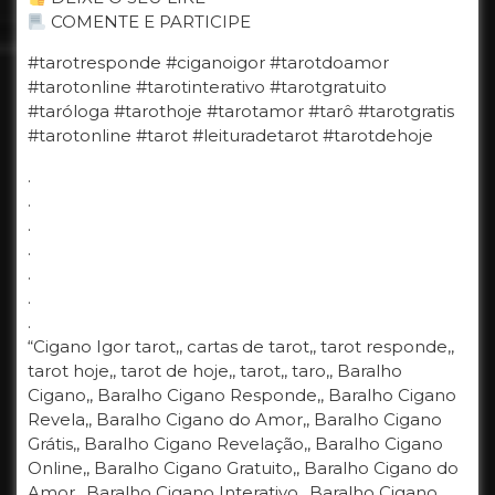
COMENTE E PARTICIPE
#tarotresponde #ciganoigor #tarotdoamor
#tarotonline #tarotinterativo #tarotgratuito
#taróloga #tarothoje #tarotamor #tarô #tarotgratis
#tarotonline #tarot #leituradetarot #tarotdehoje
.
.
.
.
.
.
.
“Cigano Igor tarot,, cartas de tarot,, tarot responde,,
tarot hoje,, tarot de hoje,, tarot,, taro,, Baralho
Cigano,, Baralho Cigano Responde,, Baralho Cigano
Revela,, Baralho Cigano do Amor,, Baralho Cigano
Grátis,, Baralho Cigano Revelação,, Baralho Cigano
Online,, Baralho Cigano Gratuito,, Baralho Cigano do
Amor,, Baralho Cigano Interativo,, Baralho Cigano