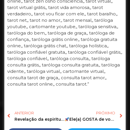
online,, tarot zen osho consciência,, tarot virtual,,
tarot virtual grátis,, tarot vida amorosa,, tarot
verdadeiro,, tarot vou ficar com ele,, tarot baralho,,
tarot net,, tarot no amor,, tarot mensal,, taróloga
youtube,, cartomante youtube,, taróloga sensitiva,,
taróloga do bem,, taróloga de graça,, taróloga de
confiança,, taróloga grátis online,, taróloga gratuita
online,, taróloga grátis chat,, taróloga holística,,
taróloga confiável gratuita,, taróloga confiável grátis,,
taróloga confiável,, taróloga consulta,, taróloga
consulta grátis,, taróloga consulta gratuita,, taróloga
vidente,, taróloga virtual,, cartomante virtual,,
consulta tarot de graça,, consulta tarot amor,,
consulta tarot online,, consulta tarot.”
ANTERIOR
PRÓXIMO
Revelação da espiritualidade para você Tarot de Hoje #shorts #tarot #tarotdehoje
Ele(a) GOSTA de você na hora H?