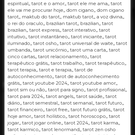
espiritual,, tarot e o amor,, tarot ele me ama,, tarot
ele vai me procurar hoje,, dom cigano,, dom cigano
tarot,, maktub do tarot,, maktub tarot,, a voz divina,,
o rei do oraculo,, brazilian tarot,, brazilian,, tarot
brazilian,, tarot express,, tarot interativo,, tarot
intuitivo,, tarot instantâneo,, tarot iniciante,, tarot
iluminado,, tarot osho,, tarot universal de waite,, tarot
umbanda,, tarot unicórnio,, tarot uma carta,, tarot
cinco cartas,, tarot relacionamento,, tarot
terapêutico grátis,, tarot trabalho,, tarot terapêutico,,
tarot terapia,, tarot e terapia,, tarot de
autoconhecimento,, tarot de autoconhecimento
grátis,, tarot youtube 2024,, tarot youtube amor,,
tarot sim ou não,, tarot para signo,, tarot profissional,,
tarot para 2024,, tarot angels,, tarot saúde,, tarot
diário,, tarot semestral,, tarot semanal,, tarot futuro,,
tarot financeiro,, tarot free,, tarot futuro grátis,, tarot
hoje amor,, tarot holístico,, tarot horoscopo,, tarot
jogar,, tarot jogar online,, tarot 2024,, tarot karma,,
tarot karmico,, tarot lenormand,, tarot zen osho