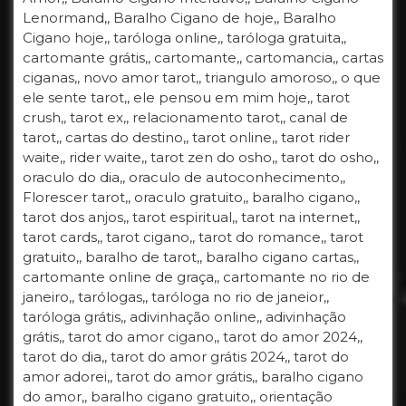
Lenormand,, Baralho Cigano de hoje,, Baralho
Cigano hoje,, taróloga online,, taróloga gratuita,,
cartomante grátis,, cartomante,, cartomancia,, cartas
ciganas,, novo amor tarot,, triangulo amoroso,, o que
ele sente tarot,, ele pensou em mim hoje,, tarot
crush,, tarot ex,, relacionamento tarot,, canal de
tarot,, cartas do destino,, tarot online,, tarot rider
waite,, rider waite,, tarot zen do osho,, tarot do osho,,
oraculo do dia,, oraculo de autoconhecimento,,
Florescer tarot,, oraculo gratuito,, baralho cigano,,
tarot dos anjos,, tarot espiritual,, tarot na internet,,
tarot cards,, tarot cigano,, tarot do romance,, tarot
gratuito,, baralho de tarot,, baralho cigano cartas,,
cartomante online de graça,, cartomante no rio de
janeiro,, tarólogas,, taróloga no rio de janeior,,
taróloga grátis,, adivinhação online,, adivinhação
grátis,, tarot do amor cigano,, tarot do amor 2024,,
tarot do dia,, tarot do amor grátis 2024,, tarot do
amor adorei,, tarot do amor grátis,, baralho cigano
do amor,, baralho cigano gratuito,, orientação