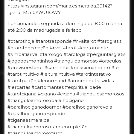
https://instagram.com/maria.esmeralda.39142?
igshid=Mzc0YWU1OWY=
Funcionando : segunda a domingo de 8:00 manhã
até 2:00 da madrugada e feriado
#otarothoje #tarotresponde #rivaltarot #tarogratis
#otarotdocoração #rival #tarot #cartomante
#simpatiarival #tarologo #tarologa #perguntasgratis
#jogodosmontinhos #trianguloamoroso #oraculos
#previsoestarot #caminhos #relacionamento #fe
#tarotintuitivo #leituraintuitiva #tarotinterativo
#tarotpaixão #lenormand #amordeoutrasvidas
#lercartas #cartomantes #espiritualidade
#tarotcigana #cigano #cigana #triangulosamorosos
#trianguloamorosobaralhocigano
#baralhociganodoamor #baralhociganorevela
#baralhociganoresponde
#ciganaesmeralda
#trianguloamorosotarotcompletão
#trianguloamorosotarot