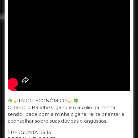
TAROT ECONÔMICO
O Tarot, o Baralho Cigano e o auxílio da minha
sensibilidade com a minha cigana irei te orientar e
aconselhar sobre suas duvidas e angústias.
1 PERGUNTA R$ 15