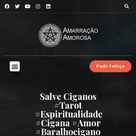
Pedir Feitiço
Salve Ciganos
#tarot
#espiritualidade
#cigana #amor
#baralhocigano