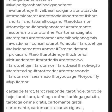
#rivalperigosabaralhociganoetarot
#rivaltarothoje #rivalbaralhocigano #tarotdavida
#esmeraldatarot #tarotdodia #shorttarot #short
#shorts #shortsbaralhocigano #tarotdoamor
#domcigano #domciganotarot #cartomante
#esoterismo #tarotonline #cartomanciagratis
#tarotgratis #tarotdoamor #baralhociganogratis
#avozdivina #conselhotarot #oraculo #tarotdehoje
#relacionamentos #amor #Esmeraldatarot
#pickacard #tarô #tarotdehoje #luzInterior
#leituradetarot #tarotdodia #tarotoavivo
#tarotdehoje #tarotamor #tarotbrasil #motivação
#tarotreading #tarotreader #tarotresponde
#tarotamor #seramado #foryoupage #foryou #fy
#fyp #amor
cartas de tarot, tarot responde, tarot hoje, tarot de
hoje, tarot, taro, taróloga online, taróloga gratuita,
taróloga online grátis, cartomante grátis,
cartomante, cartomancia, cartas ciganas,