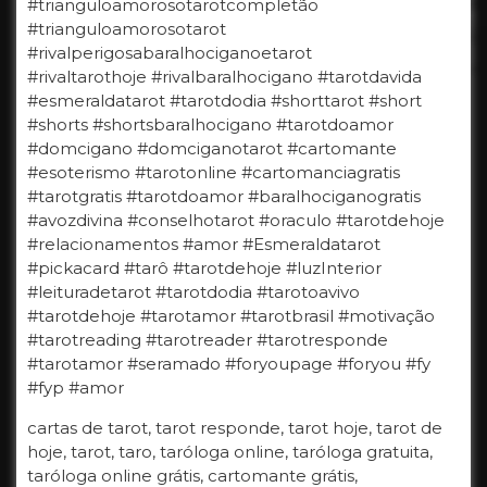
#trianguloamorosotarotcompletão
#trianguloamorosotarot
#rivalperigosabaralhociganoetarot
#rivaltarothoje #rivalbaralhocigano #tarotdavida
#esmeraldatarot #tarotdodia #shorttarot #short
#shorts #shortsbaralhocigano #tarotdoamor
#domcigano #domciganotarot #cartomante
#esoterismo #tarotonline #cartomanciagratis
#tarotgratis #tarotdoamor #baralhociganogratis
#avozdivina #conselhotarot #oraculo #tarotdehoje
#relacionamentos #amor #Esmeraldatarot
#pickacard #tarô #tarotdehoje #luzInterior
#leituradetarot #tarotdodia #tarotoavivo
#tarotdehoje #tarotamor #tarotbrasil #motivação
#tarotreading #tarotreader #tarotresponde
#tarotamor #seramado #foryoupage #foryou #fy
#fyp #amor
cartas de tarot, tarot responde, tarot hoje, tarot de
hoje, tarot, taro, taróloga online, taróloga gratuita,
taróloga online grátis, cartomante grátis,