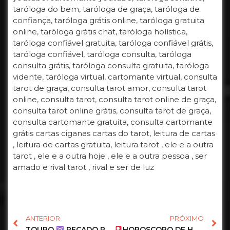
taróloga do bem, taróloga de graça, taróloga de
confiança, taróloga grátis online, taróloga gratuita
online, taróloga grátis chat, taróloga holística,
taróloga confiável gratuita, taróloga confiável grátis,
taróloga confiável, taróloga consulta, taróloga
consulta grátis, taróloga consulta gratuita, taróloga
vidente, taróloga virtual, cartomante virtual, consulta
tarot de graça, consulta tarot amor, consulta tarot
online, consulta tarot, consulta tarot online de graça,
consulta tarot online grátis, consulta tarot de graça,
consulta cartomante gratuita, consulta cartomante
grátis cartas ciganas cartas do tarot, leitura de cartas
, leitura de cartas gratuita, leitura tarot , ele e a outra
tarot , ele e a outra hoje , ele e a outra pessoa , ser
amado e rival tarot , rival e ser de luz
ANTERIOR
PRÓXIMO
TOURO
RECADO REGENTE
HOROSCOPO DE HOJE …
NÃO FAÇA NADA ANTES
1