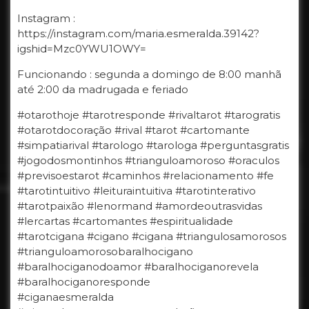
Instagram :
https://instagram.com/maria.esmeralda.39142?
igshid=Mzc0YWU1OWY=
Funcionando : segunda a domingo de 8:00 manhã
até 2:00 da madrugada e feriado
#otarothoje #tarotresponde #rivaltarot #tarogratis
#otarotdocoração #rival #tarot #cartomante
#simpatiarival #tarologo #tarologa #perguntasgratis
#jogodosmontinhos #trianguloamoroso #oraculos
#previsoestarot #caminhos #relacionamento #fe
#tarotintuitivo #leituraintuitiva #tarotinterativo
#tarotpaixão #lenormand #amordeoutrasvidas
#lercartas #cartomantes #espiritualidade
#tarotcigana #cigano #cigana #triangulosamorosos
#trianguloamorosobaralhocigano
#baralhociganodoamor #baralhociganorevela
#baralhociganoresponde
#ciganaesmeralda