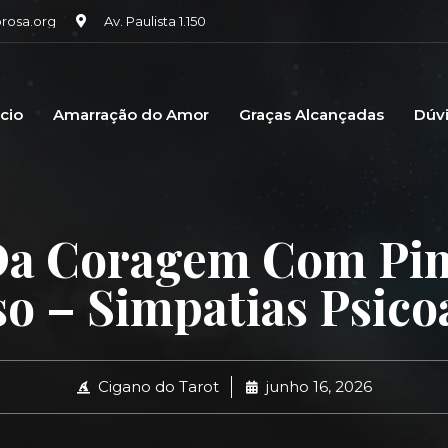
osa.org
Av. Paulista 1.150
icio
Amarração do Amor
Graças Alcançadas
Dúv
Da Coragem Com Pim
o – Simpatias Psico
Cigano do Tarot
junho 16, 2026