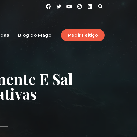
idas
Blog do Mago
Pedir Feitiço
ente E Sal
ativas