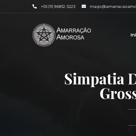
+55 (11) 96812-3223
mago@amarracaoamor
In
Simpatia 
Gross