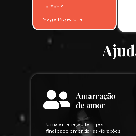
Egrégora
Magia Projecional
Ajud
Amarração
de amor
Uma amarração tem por
finalidade emendar as vibrações