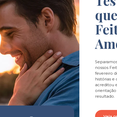
Tes
que
Fei
Am
Separamos
nossos Feit
fevereiro 
histórias 
acreditou 
orientaçã
resultado.
Veja o