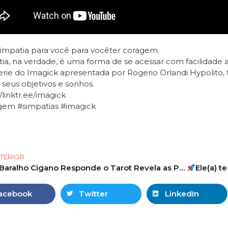
mpatia para você para vocêter coragem.
ia, na verdade, é uma forma de se acessar com facilidade
rie do Imagick apresentada por Rogerio Orlandi Hypolito, 
 seus objetivos e sonhos.
//linktr.ee/imagick
gem #simpatias #imagick
TERIOR
O Baralho Cigano Responde o Tarot Revela as Previsões de junho! #tarot #tarotonline #tarotdehoje 104
Ele(a) te
acebook
Twitter
LinkedIn