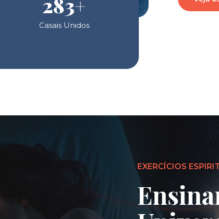
283
+
Casais Unidos
EXERCÍCIOS ESPIRI
Ensina