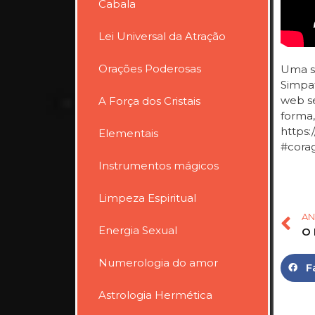
Cabala
Lei Universal da Atração
Orações Poderosas
Uma si
Simpat
web se
A Força dos Cristais
forma,
https:
Elementais
#cora
Instrumentos mágicos
Limpeza Espiritual
AN
Energia Sexual
Numerologia do amor
F
Astrologia Hermética