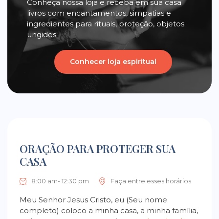
Conheça nossa loja e receba em sua casa
livros com encantamentos, simpatias e
ingredientes para rituais, proteção, objetos
ungidos.
Conhecer loja espiritual
ORAÇÃO PARA PROTEGER SUA
CASA
8:00 am- 12:30 pm
Faça entre esses horários
Meu Senhor Jesus Cristo, eu (Seu nome
completo) coloco a minha casa, a minha família,