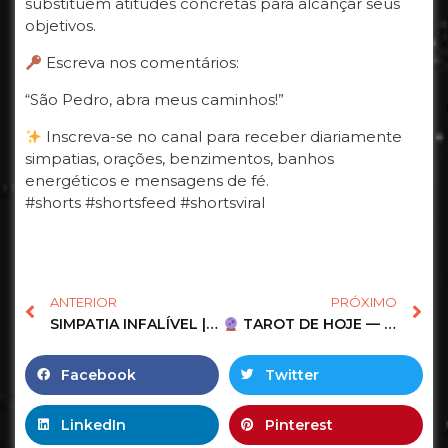
substituem atitudes concretas para alcançar seus
objetivos.
Escreva nos comentários:
“São Pedro, abra meus caminhos!”
Inscreva-se no canal para receber diariamente
simpatias, orações, benzimentos, banhos
energéticos e mensagens de fé.
#shorts #shortsfeed #shortsviral
ANTERIOR
PRÓXIMO
SIMPATIA INFALÍVEL |
A CHAVE DE SÃO PEDRO #fabi
TAROT DE HOJE — Mensagem Urgente do Universo Para Você! #tarot #shorts #tarotdehoje 76
Facebook
Twitter
LinkedIn
Pinterest