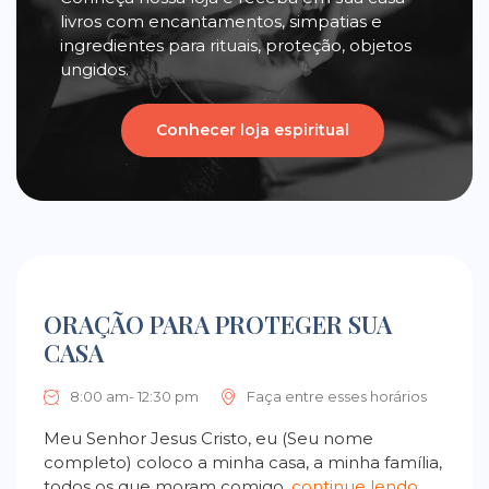
livros com encantamentos, simpatias e
ingredientes para rituais, proteção, objetos
ungidos.
Conhecer loja espiritual
ORAÇÃO PARA PROTEGER SUA
CASA
8:00 am- 12:30 pm
Faça entre esses horários
Meu Senhor Jesus Cristo, eu (Seu nome
completo) coloco a minha casa, a minha família,
todos os que moram comigo,
continue lendo…