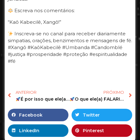
Escreva nos comentários:
“Kaô Kabecilê, Xangô!”
Inscreva-se no canal para receber diariamente
simpatias, orações, benzimentos e mensagens de fé.
#Xangô #KaôKabecilê #Umbanda #Candomblé
#justiça #prosperidade #proteção #espiritualidade
#fé
ANTERIOR
PRÓXIMO
É por isso que ele(a) é mais RACIONAL!
O que ele(a) FALARIA hoje se PUDESSE?
Facebook
Twitter
LinkedIn
Pinterest