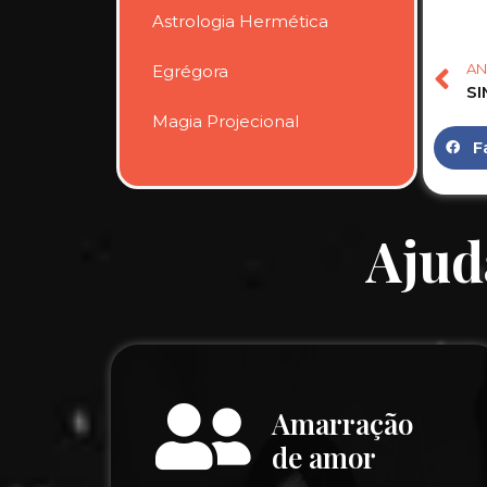
Astrologia Hermética
AN
Egrégora
Magia Projecional
F
Ajud
Amarração
de amor