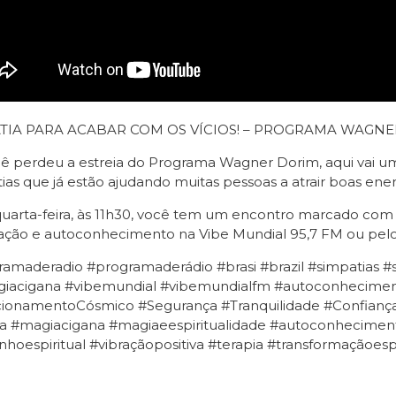
TIA PARA ACABAR COM OS VÍCIOS! – PROGRAMA WAGNE
ê perdeu a estreia do Programa Wagner Dorim, aqui vai u
ias que já estão ajudando muitas pessoas a atrair boas ener
uarta-feira, às 11h30, você tem um encontro marcado com 
tação e autoconhecimento na Vibe Mundial 95,7 FM ou pe
amaderadio #programaderádio #brasi #brazil #simpatias #
giacigana #vibemundial #vibemundialfm #autoconhecimen
ionamentoCósmico #Segurança #Tranquilidade #Confiança #
a #magiacigana #magiaeespiritualidade #autoconheciment
hoespiritual #vibraçãopositiva #terapia #transformaçãoesp