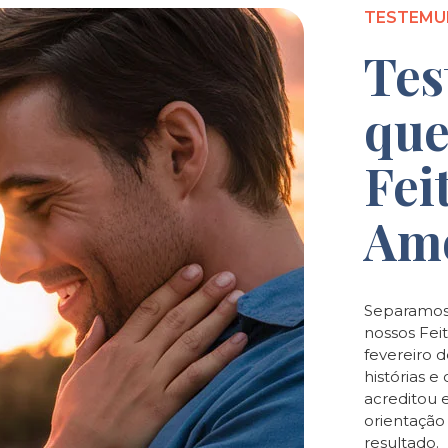
TESTEMU
Tes
que
Fei
Am
Separamos
nossos Feit
fevereiro 
histórias 
acreditou 
orientaçã
resultado.