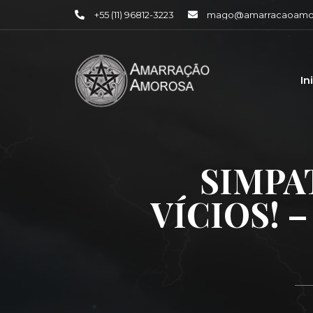
+55 (11) 96812-3223
mago@amarracaoamor
In
SIMPA
VÍCIOS!