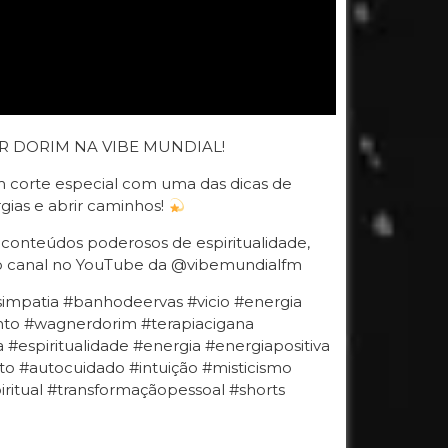
R DORIM NA VIBE MUNDIAL!
m corte especial com uma das dicas de
gias e abrir caminhos!
conteúdos poderosos de espiritualidade,
lo canal no YouTube da @vibemundialfm
simpatia #banhodeervas #vicio #energia
to #wagnerdorim #terapiacigana
espiritualidade #energia #energiapositiva
o #autocuidado #intuição #misticismo
iritual #transformaçãopessoal #shorts