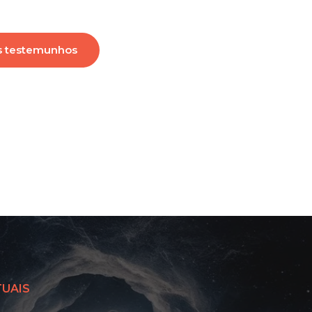
s testemunhos
TUAIS