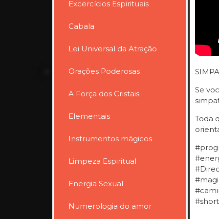
Excercícios Espirituais
Cabala
Lei Universal da Atração
Orações Poderosas
SIMPA
Se voc
A Força dos Cristais
simpat
Elementais
Toda q
orien
Instrumentos mágicos
#progr
#ener
Limpeza Espiritual
#Direc
#magi
Energia Sexual
#camin
#short
Numerologia do amor