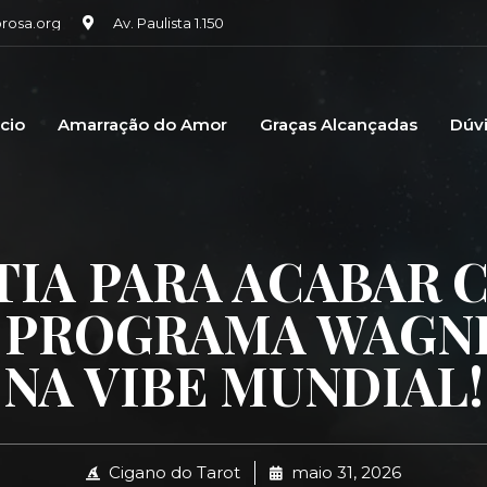
osa.org
Av. Paulista 1.150
icio
Amarração do Amor
Graças Alcançadas
Dúv
TIA PARA ACABAR 
 – PROGRAMA WAGN
NA VIBE MUNDIAL!
Cigano do Tarot
maio 31, 2026