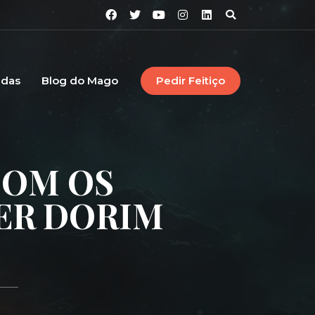
idas
Blog do Mago
Pedir Feitiço
COM OS
ER DORIM