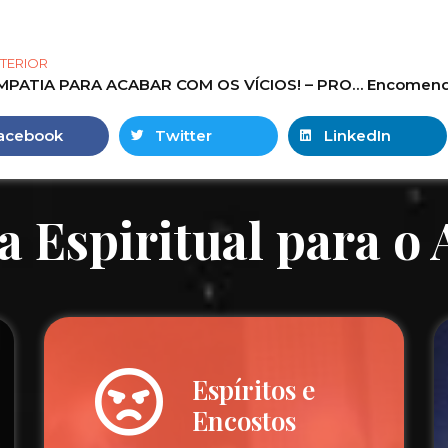
TERIOR
SIMPATIA PARA ACABAR COM OS VÍCIOS! – PROGRAMA WAGNER DORIM NA VIBE MUNDIAL!
acebook
Twitter
LinkedIn
a Espiritual para o
Espíritos e
Encostos