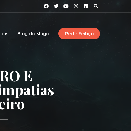
idas
Blog do Mago
Pedir Feitiço
RO E
impatias
eiro