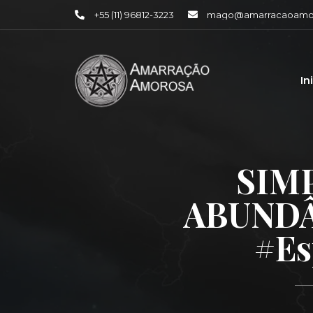
+55 (11) 96812-3223
mago@amarracaoamor
In
SIM
ABUNDÂN
#es