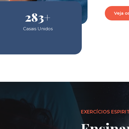
283
+
Veja o
Casais Unidos
EXERCÍCIOS ESPIRI
Ensina