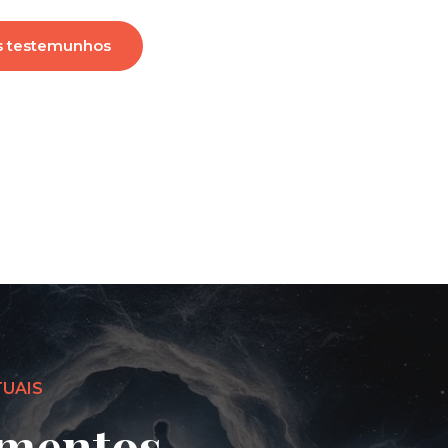
s testemunhos
TUAIS
mentos