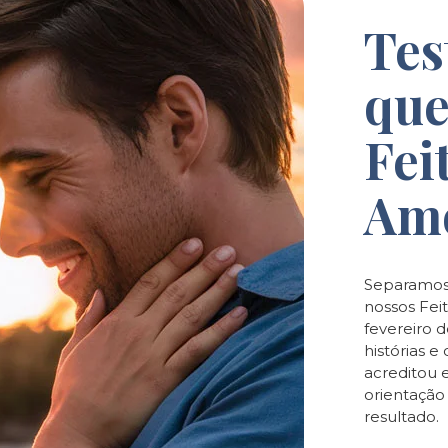
Tes
que
Fei
Am
Separamos
nossos Feit
fevereiro 
histórias 
acreditou 
orientaçã
resultado.