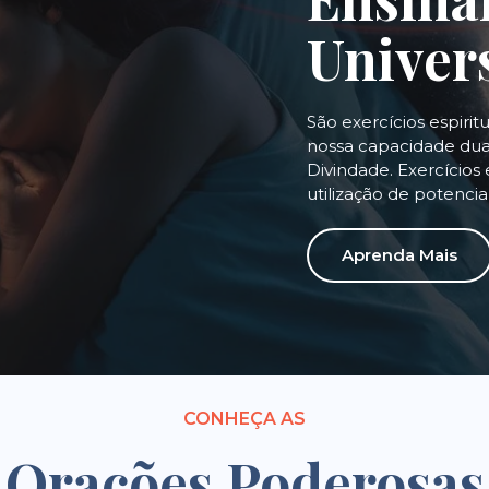
Univer
São exercícios espirit
nossa capacidade dual
Divindade. Exercícios 
utilização de potenci
Aprenda Mais
CONHEÇA AS
Orações Poderosas