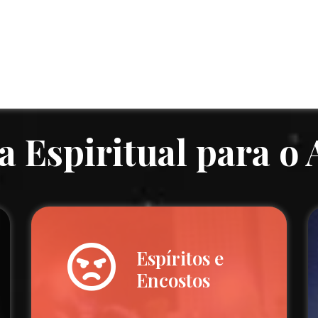
a Espiritual para o
Espíritos e
Encostos