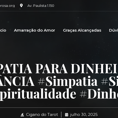
osa.org
Av. Paulista 1.150
icio
Amarração do Amor
Graças Alcançadas
Dúv
PATIA PARA DINHEI
CIA #simpatia #s
piritualidade #dinh
Cigano do Tarot
julho 30, 2025