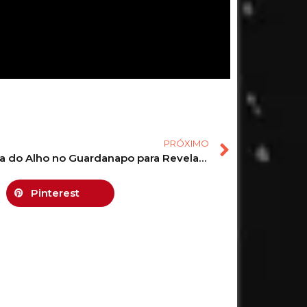
PRÓXIMO
o no Guardanapo para Revelação e Resposta Rápida #amor #simpatias #magia
Pinterest