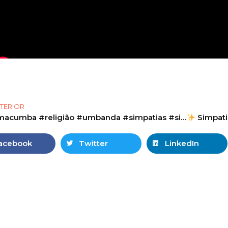
TERIOR
#macumba #religião #umbanda #simpatias #simpatia #bruxa #oração #ex
Simpatia do Alh
acebook
Twitter
LinkedIn