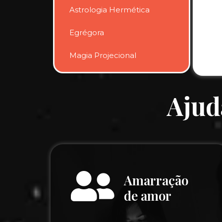
Astrologia Hermética
Egrégora
Magia Projecional
Ajud
Amarração
de amor