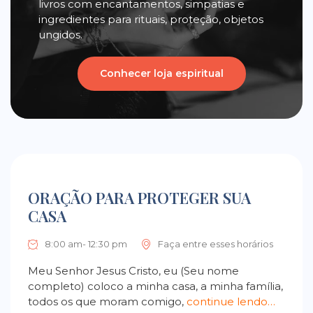
livros com encantamentos, simpatias e
ingredientes para rituais, proteção, objetos
ungidos.
Conhecer loja espiritual
ORAÇÃO PARA PROTEGER SUA
CASA
8:00 am- 12:30 pm
Faça entre esses horários
Meu Senhor Jesus Cristo, eu (Seu nome
completo) coloco a minha casa, a minha família,
todos os que moram comigo,
continue lendo…