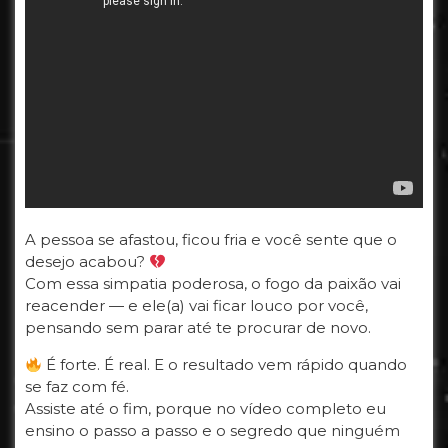
A pessoa se afastou, ficou fria e você sente que o
desejo acabou?
Com essa simpatia poderosa, o fogo da paixão vai
reacender — e ele(a) vai ficar louco por você,
pensando sem parar até te procurar de novo.
É forte. É real. E o resultado vem rápido quando
se faz com fé.
Assiste até o fim, porque no vídeo completo eu
ensino o passo a passo e o segredo que ninguém