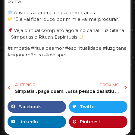
conta.
Ative essa energia nos comentários:
“Ele vai ficar louco por mim e vai me procurar.”
Veja o ritual completo agora no canal Luz Gitana
– Simpatias e Rituais Espirituais
#simpatia #ritualdeamor #espiritualidade #luzgitana
#ciganamônica #lovespell
ANTERIOR
PRÓXIMO
Simpatia , paga quem deve $. #simpatias #rituals #magia #dinheiro
Essa pessoa desistiu de você? #tarot #tarotonline #tarotdehoje #tarotdoamor
Facebook
Twitter
LinkedIn
Pinterest