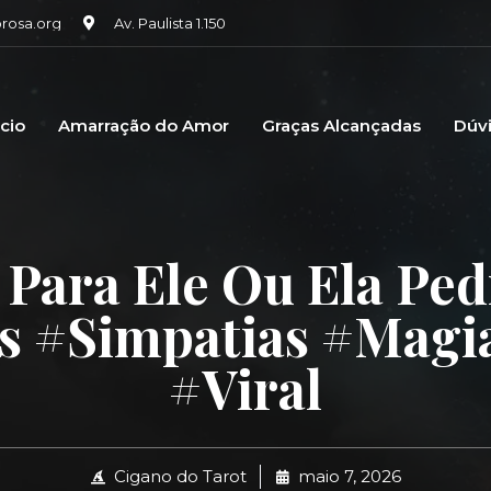
osa.org
Av. Paulista 1.150
icio
Amarração do Amor
Graças Alcançadas
Dúv
 Para Ele Ou Ela Ped
 #simpatias #magi
#viral
Cigano do Tarot
maio 7, 2026