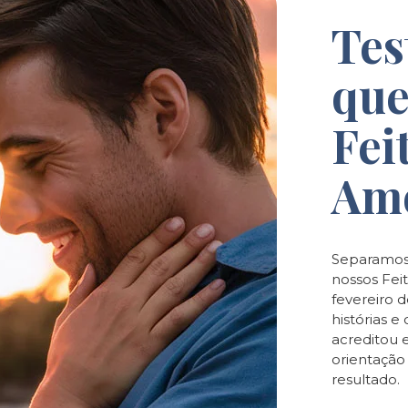
Tes
que
Fei
Am
Separamos
nossos Feit
fevereiro 
histórias 
acreditou 
orientaçã
resultado.