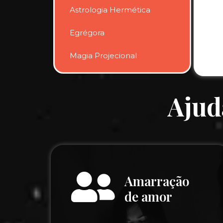
Astrologia Hermética
Egrégora
Magia Projecional
Ajud
Amarração
de amor