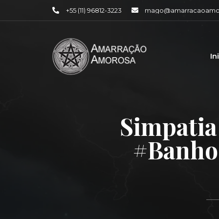
+55 (11) 96812-3223
mago@amarracaoamor
In
Simpatia
#banhos