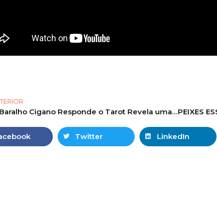
TERIOR
O Baralho Cigano Responde o Tarot Revela uma mensagem pra você! #tarot #tarotonline #tarotgratis
acebook
Twitter
LinkedIn