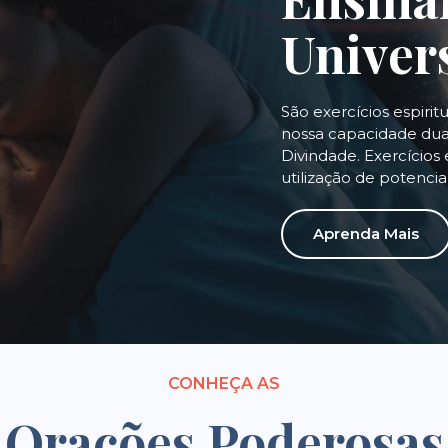
Univer
São exercícios espirit
nossa capacidade dual
Divindade. Exercícios 
utilização de potenci
Aprenda Mais
CONHEÇA AS
Orações Poderosas