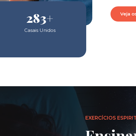
283
+
Veja o
Casais Unidos
EXERCÍCIOS ESPIRI
Ensina