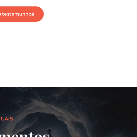
s testemunhos
TUAIS
mentos