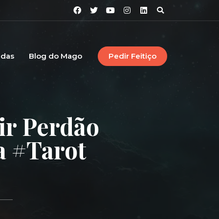
idas
Blog do Mago
Pedir Feitiço
ir Perdão
a #tarot