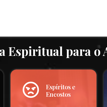
a Espiritual para o
Espíritos e
Encostos