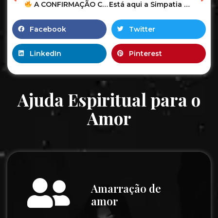
A CONFIRMAÇÃO CHEGOU! ELA VAI SER EXPULSA, VAI CHORAR E FICAR ABALADÍSSIMO! NÃO É MAIS DÚVIDA
Está aqui a Simpatia para deixar uma mulher Obsecada por vc!!! #simpatias #feitiço #amor
Facebook
Twitter
LinkedIn
Pinterest
Ajuda Espiritual para o
Amor
Amarração de
amor