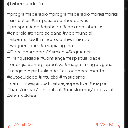
@vibemundialfm
#programaderadio #programaderádio #brasi #brazil
#simpatias #simpatia #banhodeervas
#prosperidade #dinheiro #caminhosabertos
#energia #energiacigana #vibemundial
#vibemundialfm #autoconhecimento
#wagnerdorim #terapiacigana
#DirecionamentoCósmico #Segurança
#Tranquilidade #Confiança #espiritualidade
#energia #energiapositiva #magia #magiacigana
#magiaeespiritualidade #autoconhecimento
#autocuidado #intuição #misticismo
#caminhoespiritual #vibraçãopositiva #terapia
#transformaçãoespiritual #transformaçãopessoal
#shorts #short
ANTERIOR
PRÓXIMO