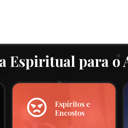
a Espiritual para o
Espíritos e
Encostos