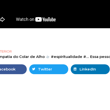
TERIOR
mpatia do Colar de Alho
#espiritualidade #simpatias #magia #bruxa
acebook
Twitter
LinkedIn