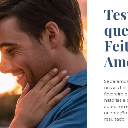
Tes
que
Fei
Am
Separamos
nossos Feit
fevereiro 
histórias 
acreditou 
orientaçã
resultado.