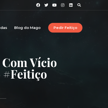
idas
Blog do Mago
Pedir Feitiço
 Com Vício
 #feitiço