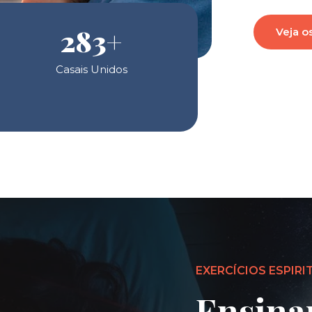
283
+
Veja o
Casais Unidos
EXERCÍCIOS ESPIRI
Ensina