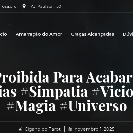
osa.org
Av. Paulista 1.150
icio
Amarração do Amor
Graças Alcançadas
Dúv
Proibida Para Acabar
as #simpatia #vicio
#magia #universo
Cigano do Tarot
novembro 1, 2025