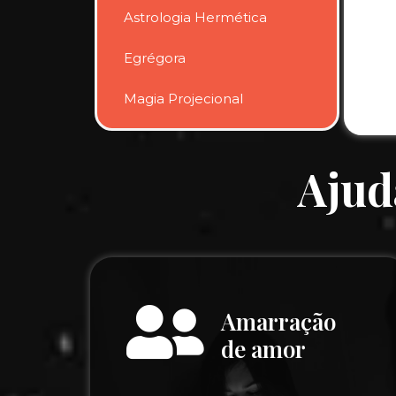
Astrologia Hermética
Egrégora
Magia Projecional
Ajud
Amarração
de amor