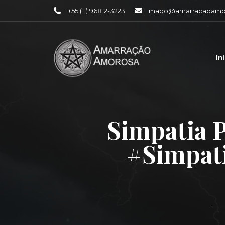
+55 (11) 96812-3223
mago@amarracaoamor
In
Simpatia 
#simpati