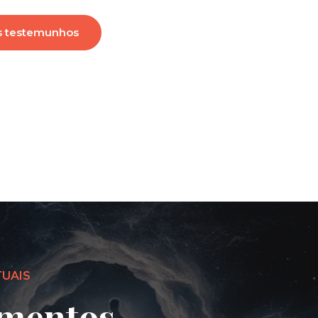
s testemunhos
TUAIS
mentos