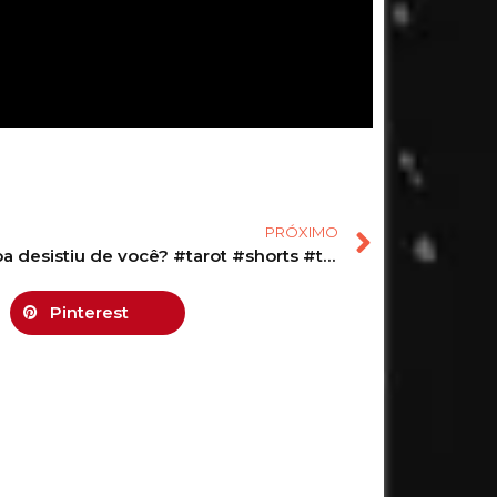
PRÓXIMO
Essa pessoa desistiu de você? #tarot #shorts #tarotdehoje #taro #tarô
Pinterest