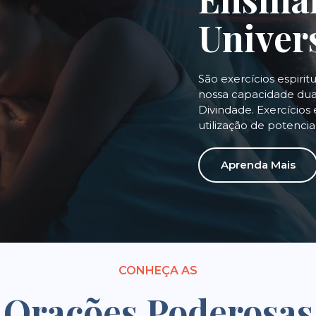
Univer
São exercícios espirit
nossa capacidade dual
Divindade. Exercícios 
utilização de potenci
Aprenda Mais
CONHEÇA AS
Orações Poderosas