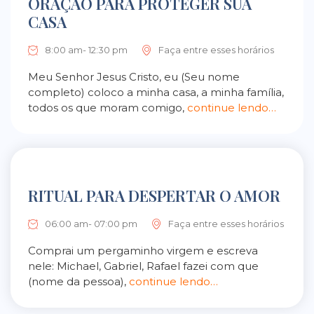
ORAÇÃO PARA PROTEGER SUA
CASA
8:00 am- 12:30 pm
Faça entre esses horários
Meu Senhor Jesus Cristo, eu (Seu nome
completo) coloco a minha casa, a minha família,
todos os que moram comigo,
continue lendo…
RITUAL PARA DESPERTAR O AMOR
06:00 am- 07:00 pm
Faça entre esses horários
Comprai um pergaminho virgem e escreva
nele: Michael, Gabriel, Rafael fazei com que
(nome da pessoa),
continue lendo…