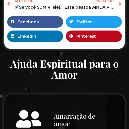
ANTERIOR
PRÓXIMO
Se você SUMIR, ele(a) vai SENTIR a sua AUSÊNCIA?
Essa pessoa AINDA PENSA em mim? O que posso ESPERAR? #tarot #tarotdehoje #amor
Facebook
Twitter
LinkedIn
Pinterest
Ajuda Espiritual para o
Amor
Amarração de
amor