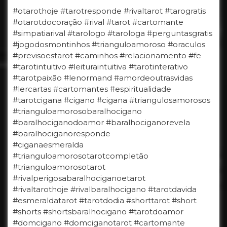
#otarothoje #tarotresponde #rivaltarot #tarogratis
#otarotdocoração #rival #tarot #cartomante
#simpatiarival #tarologo #tarologa #perguntasgratis
#jogodosmontinhos #trianguloamoroso #oraculos
#previsoestarot #caminhos #relacionamento #fe
#tarotintuitivo #leituraintuitiva #tarotinterativo
#tarotpaixão #lenormand #amordeoutrasvidas
#lercartas #cartomantes #espiritualidade
#tarotcigana #cigano #cigana #triangulosamorosos
#trianguloamorosobaralhocigano
#baralhociganodoamor #baralhociganorevela
#baralhociganoresponde
#ciganaesmeralda
#trianguloamorosotarotcompletão
#trianguloamorosotarot
#rivalperigosabaralhociganoetarot
#rivaltarothoje #rivalbaralhocigano #tarotdavida
#esmeraldatarot #tarotdodia #shorttarot #short
#shorts #shortsbaralhocigano #tarotdoamor
#domcigano #domciganotarot #cartomante