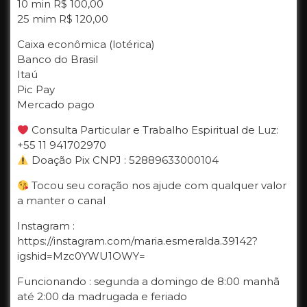
10 min R$ 100,00
25 mim R$ 120,00
Caixa econômica (lotérica)
Banco do Brasil
Itaú
Pic Pay
Mercado pago
Consulta Particular e Trabalho Espiritual de Luz:
+55 11 941702970
Doação Pix CNPJ : 52889633000104
Tocou seu coração nos ajude com qualquer valor
a manter o canal
Instagram :
https://instagram.com/maria.esmeralda.39142?
igshid=Mzc0YWU1OWY=
Funcionando : segunda a domingo de 8:00 manhã
até 2:00 da madrugada e feriado