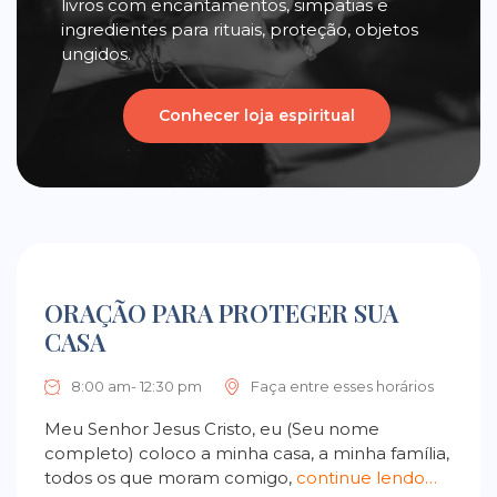
livros com encantamentos, simpatias e
ingredientes para rituais, proteção, objetos
ungidos.
Conhecer loja espiritual
ORAÇÃO PARA PROTEGER SUA
CASA
8:00 am- 12:30 pm
Faça entre esses horários
Meu Senhor Jesus Cristo, eu (Seu nome
completo) coloco a minha casa, a minha família,
todos os que moram comigo,
continue lendo…