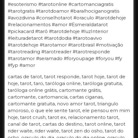
#esoterismo #tarotonline #cartomanciagratis
#tarotgratis #tarotdoamor #baralhociganogratis
#avozdivina #conselhotarot #oraculo #tarotdehoje
#relacionamentos #amor #Esmeraldatarot
#pickacard #tarô #tarotdehoje #luzInterior
#leituradetarot #tarotdodia #tarotoavivo
#tarotdehoje #tarotamor #tarotbrasil #motivação
#tarotreading #tarotreader #tarotresponde
#tarotamor #seramado #foryoupage #foryou #fy
#fyp #amor
cartas de tarot, tarot responde, tarot hoje, tarot de
hoje, tarot, taro, taróloga online, taróloga gratuita,
taróloga online grátis, cartomante grátis,
cartomante, cartomancia, cartas ciganas,
cartomante gratuita, novo amor tarot, triangulo
amoroso, o que ele sente tarot, ele pensou em mim
hoje, tarot crush, tarot ex, relacionamento tarot,
canal de tarot, cartas do destino, tarot online, tarot
rider waite, rider waite, tarot zen do osho, tarot do
osho, oraculo do dia, oraculo do dia online, oraculo