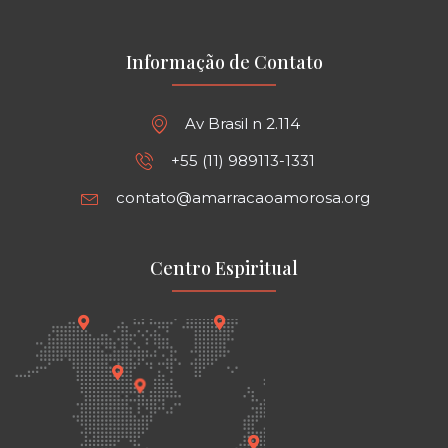
Informação de Contato
Av Brasil n 2.114
+55 (11) 989113-1331
contato@amarracaoamorosa.org
Centro Espiritual