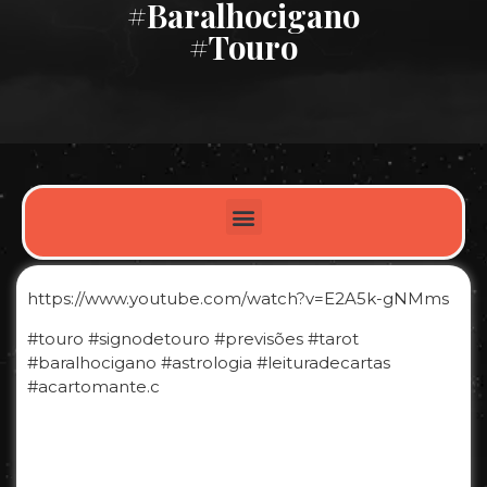
#baralhocigano
#touro
https://www.youtube.com/watch?v=E2A5k-gNMms
#touro #signodetouro #previsões #tarot
#baralhocigano #astrologia #leituradecartas
#acartomante.c