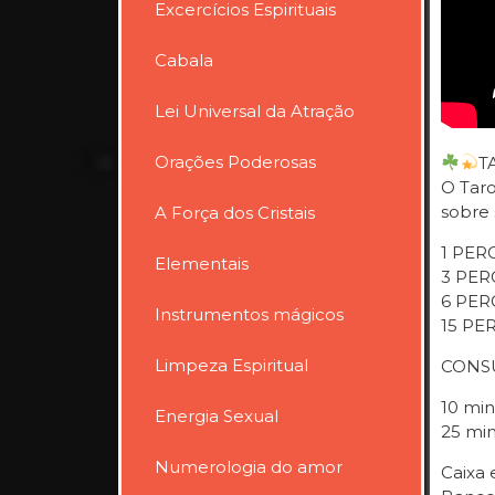
Excercícios Espirituais
Cabala
Lei Universal da Atração
Orações Poderosas
T
O Taro
sobre 
A Força dos Cristais
1 PER
Elementais
3 PER
6 PER
Instrumentos mágicos
15 PE
Limpeza Espiritual
CONS
10 min
Energia Sexual
25 mi
Numerologia do amor
Caixa 