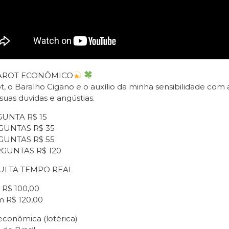
AROT ECONÔMICO
t, o Baralho Cigano e o auxílio da minha sensibilidade com a
suas duvidas e angústias.
GUNTA R$ 15
GUNTAS R$ 35
GUNTAS R$ 55
RGUNTAS R$ 120
ULTA TEMPO REAL
 R$ 100,00
m R$ 120,00
econômica (lotérica)