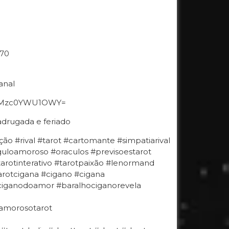
970
anal
hid=Mzc0YWU1OWY=
drugada e feriado
ção #rival #tarot #cartomante #simpatiarival
guloamoroso #oraculos #previsoestarot
#tarotinterativo #tarotpaixão #lenormand
arotcigana #cigano #cigana
ciganodoamor #baralhociganorevela
oamorosotarot