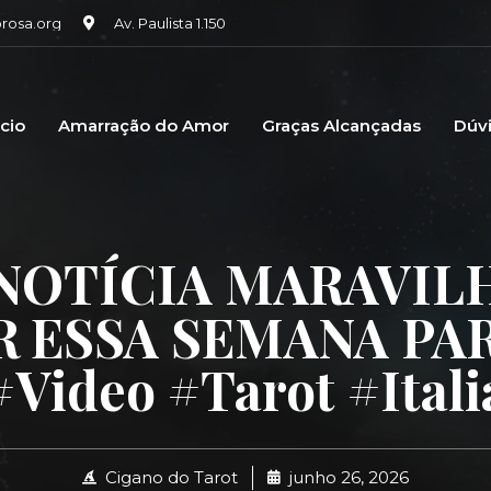
osa.org
Av. Paulista 1.150
icio
Amarração do Amor
Graças Alcançadas
Dúv
NOTÍCIA MARAVILH
 ESSA SEMANA PA
#video #tarot #itali
Cigano do Tarot
junho 26, 2026