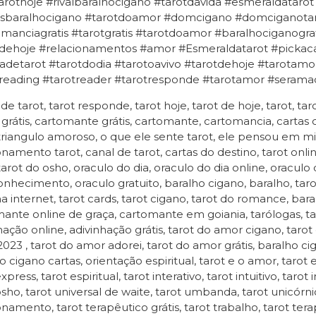
tarothoje #rivalbaralhocigano #tarotdavida #esmeraldatarot
tsbaralhocigano #tarotdoamor #domcigano #domciganotar
manciagratis #tarotgratis #tarotdoamor #baralhociganograt
dehoje #relacionamentos #amor #Esmeraldatarot #pickacar
radetarot #tarotdodia #tarotoavivo #tarotdehoje #tarotamo
treading #tarotreader #tarotresponde #tarotamor #serama
 de tarot, tarot responde, tarot hoje, tarot de hoje, tarot, tar
 grátis, cartomante grátis, cartomante, cartomancia, cartas
 triangulo amoroso, o que ele sente tarot, ele pensou em mim
onamento tarot, canal de tarot, cartas do destino, tarot online
tarot do osho, oraculo do dia, oraculo do dia online, oraculo 
nhecimento, oraculo gratuito, baralho cigano, baralho, tarot 
na internet, tarot cards, tarot cigano, tarot do romance, bara
ante online de graça, cartomante em goiania, tarólogas, tar
hação online, adivinhação grátis, tarot do amor cigano, tarot
 2023 , tarot do amor adorei, tarot do amor grátis, baralho c
o cigano cartas, orientação espiritual, tarot e o amor, tarot
xpress, tarot espiritual, tarot interativo, tarot intuitivo, tarot
osho, tarot universal de waite, tarot umbanda, tarot unicórnio
onamento, tarot terapêutico grátis, tarot trabalho, tarot terap