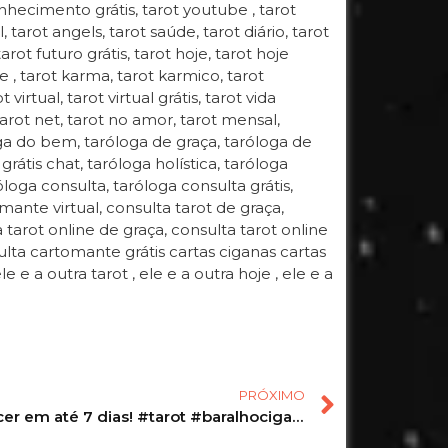
ecimento grátis, tarot youtube , tarot
 tarot angels, tarot saúde, tarot diário, tarot
arot futuro grátis, tarot hoje, tarot hoje
ne , tarot karma, tarot karmico, tarot
rtual, tarot virtual grátis, tarot vida
tarot net, tarot no amor, tarot mensal,
ga do bem, taróloga de graça, taróloga de
grátis chat, taróloga holística, taróloga
róloga consulta, taróloga consulta grátis,
omante virtual, consulta tarot de graça,
 tarot online de graça, consulta tarot online
ulta cartomante grátis cartas ciganas cartas
ele e a outra tarot , ele e a outra hoje , ele e a
PRÓXIMO
Irá acontecer em até 7 dias! #tarot #baralhocigano #peixes #peixestarot