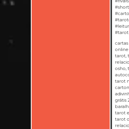
#rival
#shor
#carto
#tarot
#leitu
#taro
cartas
online
tarot,
relaci
osho, 
autoco
tarot 
cartom
adivin
grátis
baralh
tarot e
tarot 
relaci