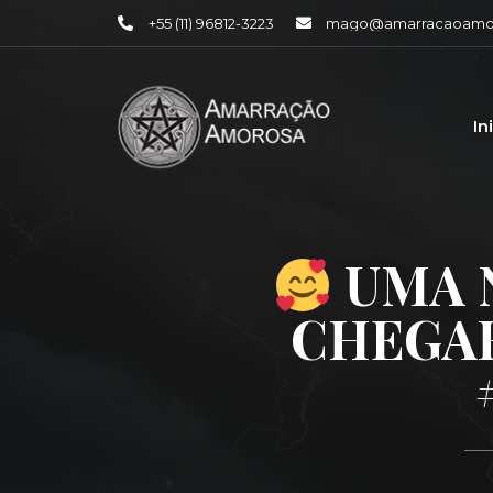
+55 (11) 96812-3223
mago@amarracaoamor
In
UMA 
CHEGAR