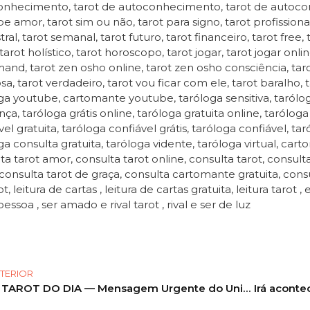
nhecimento, tarot de autoconhecimento, tarot de autoconh
e amor, tarot sim ou não, tarot para signo, tarot profissional,
al, tarot semanal, tarot futuro, tarot financeiro, tarot free, t
tarot holístico, tarot horoscopo, tarot jogar, tarot jogar onli
and, tarot zen osho online, tarot zen osho consciência, tarot vi
a, tarot verdadeiro, tarot vou ficar com ele, tarot baralho, 
ga youtube, cartomante youtube, taróloga sensitiva, tarólo
nça, taróloga grátis online, taróloga gratuita online, taróloga 
vel gratuita, taróloga confiável grátis, taróloga confiável, ta
ga consulta gratuita, taróloga vidente, taróloga virtual, cart
ta tarot amor, consulta tarot online, consulta tarot, consulta
, consulta tarot de graça, consulta cartomante gratuita, cons
t, leitura de cartas , leitura de cartas gratuita, leitura tarot , 
essoa , ser amado e rival tarot , rival e ser de luz
TERIOR
TAROT DO DIA — Mensagem Urgente do Universo Para Você! #tarot #shorts #tarotdehoje 71