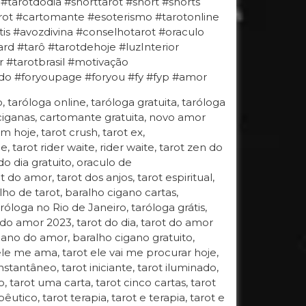
 #tarotdodia #shorttarot #short #shorts
ot #cartomante #esoterismo #tarotonline
is #avozdivina #conselhotarot #oraculo
d #tarô #tarotdehoje #luzInterior
r #tarotbrasil #motivação
do #foryoupage #foryou #fy #fyp #amor
o, taróloga online, taróloga gratuita, taróloga
 ciganas, cartomante gratuita, novo amor
 hoje, tarot crush, tarot ex,
, tarot rider waite, rider waite, tarot zen do
do dia gratuito, oraculo de
do amor, tarot dos anjos, tarot espiritual,
lho de tarot, baralho cigano cartas,
óloga no Rio de Janeiro, taróloga grátis,
 do amor 2023, tarot do dia, tarot do amor
igano do amor, baralho cigano gratuito,
 ele me ama, tarot ele vai me procurar hoje,
 instantâneo, tarot iniciante, tarot iluminado,
, tarot uma carta, tarot cinco cartas, tarot
êutico, tarot terapia, tarot e terapia, tarot e