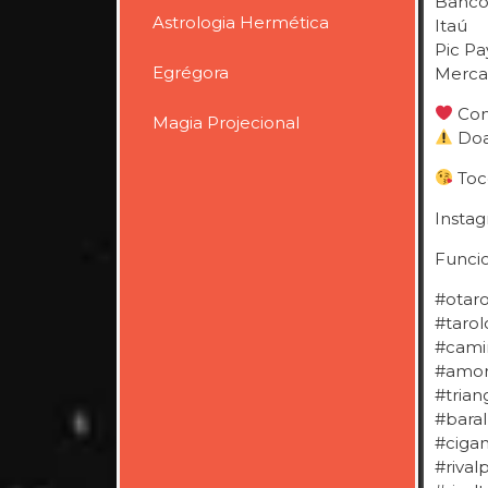
Banco 
Astrologia Hermética
Itaú
Pic Pa
Egrégora
Merca
Cons
Magia Projecional
Doa
Toco
Insta
Funci
#otaro
#tarol
#camin
#amord
#tria
#bara
#ciga
#rival