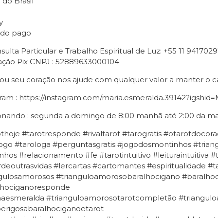
do Brasil
y
do pago
ulta Particular e Trabalho Espiritual de Luz: +55 11 941702
ção Pix CNPJ : 52889633000104
u seu coração nos ajude com qualquer valor a manter o c
gram : https://instagram.com/maria.esmeralda.39142?igs
onando : segunda a domingo de 8:00 manhã até 2:00 da ma
thoje #tarotresponde #rivaltarot #tarogratis #otarotdocora
ogo #tarologa #perguntasgratis #jogodosmontinhos #trian
hos #relacionamento #fe #tarotintuitivo #leituraintuitiva 
eoutrasvidas #lercartas #cartomantes #espiritualidade #t
ngulosamorosos #trianguloamorosobaralhocigano #baralho
lhociganoresponde
naesmeralda #trianguloamorosotarotcompletão #triangul
perigosabaralhociganoetarot