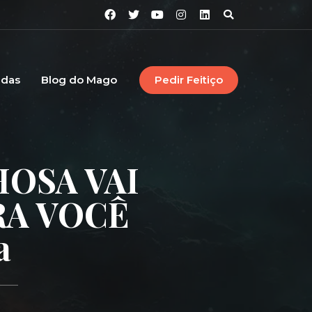
idas
Blog do Mago
Pedir Feitiço
OSA VAI
RA VOCÊ
a