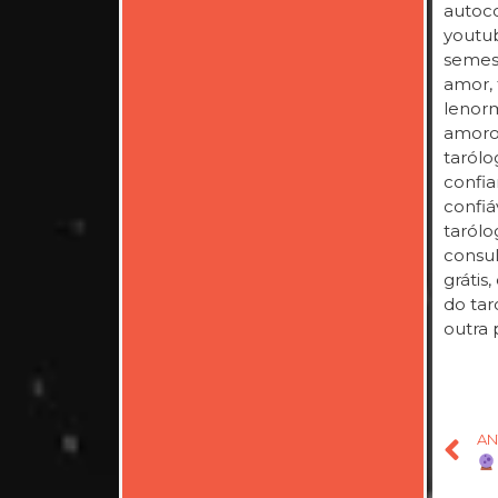
autoco
youtub
semestr
amor, 
lenorm
amoros
tarólo
confia
confiá
tarólo
consul
grátis
do taro
outra p
AN