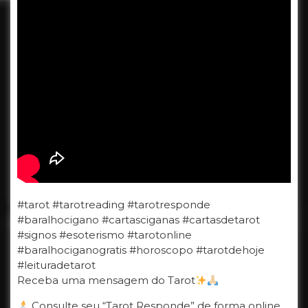
#tarot #tarotreading #tarotresponde
#baralhocigano #cartasciganas #cartasdetarot
#signos #esoterismo #tarotonline
#baralhociganogratis #horoscopo #tarotdehoje
#leituradetarot
Receba uma mensagem do Tarot
Consulte seu “Tarot Responde” de forma online.