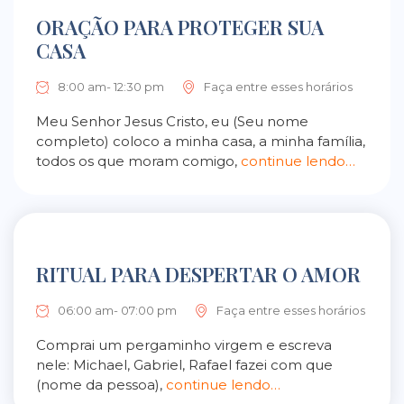
ORAÇÃO PARA PROTEGER SUA
CASA
8:00 am- 12:30 pm
Faça entre esses horários
Meu Senhor Jesus Cristo, eu (Seu nome
completo) coloco a minha casa, a minha família,
todos os que moram comigo,
continue lendo…
RITUAL PARA DESPERTAR O AMOR
06:00 am- 07:00 pm
Faça entre esses horários
Comprai um pergaminho virgem e escreva
nele: Michael, Gabriel, Rafael fazei com que
(nome da pessoa),
continue lendo…