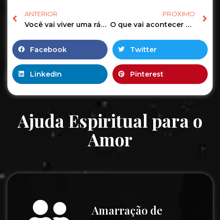
ANTERIOR
PRÓXIMO
Você vai viver uma rápida história de amor! | Tarot Responde
O que vai acontecer na sua vida nos próximos cinco dias? #tarot #tarotonline #tarotdehoje #taro
Facebook
Twitter
LinkedIn
Pinterest
Ajuda Espiritual para o
Amor
Amarração de