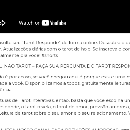
ulte seu “Tarot Responde” de forma online. Descubra o qu
r. Atualizações diárias com o tarot de hoje. Se inscreva e
almente pra você! #shorts
U NÃO TAROT – FAÇA SUA PERGUNTA E O TAROT RESPO
 é por acaso, se você chegou aqui é porque existe uma m
ada a você. Disponibilizamos a todos, gratuitamente leitura
ência.
ituras de Tarot interativas, então, basta que você escolha
responde, o tarot revela, o tarot do amor, previsão amoros
Leitura de tarot sobre o seu amor e o seu relacionamento. 