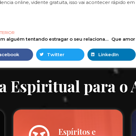
idencia online, vidente gratuita, isso vai acontecer rápido em 
TERIOR
Tem alguém tentando estragar o seu relacionamento? #tarot #tarotgratis | Tarot online grátis
acebook
Twitter
LinkedIn
a Espiritual para o
Espíritos e