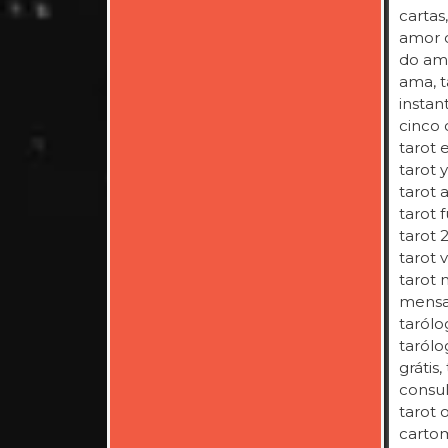
cartas
amor c
do amo
ama, ta
instan
cinco 
tarot 
tarot 
tarot a
tarot f
tarot 
tarot v
tarot 
mensal
tarólo
tarólo
grátis
consul
tarot 
cartom