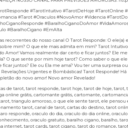
HEÇA NOSSO CANAL PARA PREVISÕES AMOROSAS: https
rotResponde #TarotIntuitivo #TarotDeHoje #TarotOnlin
omancia #Tarot #Oraculos #NovoAmor #Videncia #TarotD
lhoCiganoResponde #BaralhoCiganoDoAmor #VidaAmorosa
ulo #BaralhoCigano #EmAlta
s recorrentes do nosso canal O Tarot Responde: O ele(a) 
sobre mim? O que ele mais admita em mim? Tarot Intuitiv
do Amor! Vamos realmente dar certo e ficar juntos? Ele m
da? O que sente por mim hoje tarot? Como saber o que el
e ficar juntos? Ele ou Ela me ama? Vou ter uma surpresa
 Revelações Urgentes e Bombásticas! Tarot Responde! 
pletão do novo amor! Novo amor Revelado!
as de tarot, tarot responde, tarot hoje, tarot de hoje, tarot, 
ga online grátis, cartomante grátis, cartomante, cartomancia
arot, triangulo amoroso, o que ele sente tarot, ele pensou 
onamento tarot, canal de tarot, cartas do destino, tarot online
taro responde, oraculo do dia, oraculo do dia online, oraculo
nhecimento, oraculo gratuito, baralho cigano, baralho, tarot 
na internet, tarot cards, tarot cigano, tarot do romance, taro