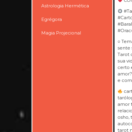
CON
Astrologia Hermética
#Ta
#Cart
Egrégora
#Bara
#Orac
Magia Projecional
○ Tema
sente 
Tarot 
sua vi
certo 
amor?
e com
cart
tarólo
amor t
relaci
osho, 
autoco
tarot 