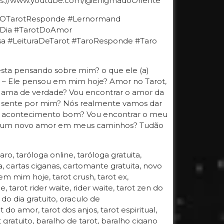
://www.youtube.com/@EnigmadoOriente
e #OTarotResponde #Lernormand
oDia #TarotDoAmor
 #LeituraDeTarot #TaroResponde #Taro
esta pensando sobre mim? o que ele (a)
o – Ele pensou em mim hoje? Amor no Tarot,
e ama de verdade? Vou encontrar o amor da
e sente por mim? Nós realmente vamos dar
 ou acontecimento bom? Vou encontrar o meu
Há um novo amor em meus caminhos? Tudão
taro, taróloga online, taróloga gratuita,
, cartas ciganas, cartomante gratuita, novo
em mim hoje, tarot crush, tarot ex,
, tarot rider waite, rider waite, tarot zen do
 do dia gratuito, oraculo de
do amor, tarot dos anjos, tarot espiritual,
t gratuito, baralho de tarot, baralho cigano