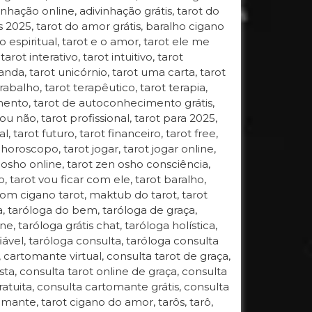
inhação online, adivinhação grátis, tarot do
s 2025, tarot do amor grátis, baralho cigano
 espiritual, tarot e o amor, tarot ele me
arot interativo, tarot intuitivo, tarot
anda, tarot unicórnio, tarot uma carta, tarot
rabalho, tarot terapêutico, tarot terapia,
mento, tarot de autoconhecimento grátis,
 não, tarot profissional, tarot para 2025,
, tarot futuro, tarot financeiro, tarot free,
t horoscopo, tarot jogar, tarot jogar online,
 osho online, tarot zen osho consciência,
ro, tarot vou ficar com ele, tarot baralho,
 dom cigano tarot, maktub do tarot, tarot
, taróloga do bem, taróloga de graça,
e, taróloga grátis chat, taróloga holística,
fiável, taróloga consulta, taróloga consulta
l, cartomante virtual, consulta tarot de graça,
sta, consulta tarot online de graça, consulta
ratuita, consulta cartomante grátis, consulta
mante, tarot cigano do amor, tarôs, tarô,