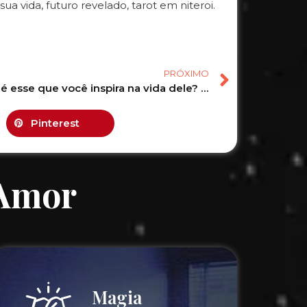
sua vida, futuro revelado, tarot em niteroi.
PRÓXIMO
Que amor é esse que você inspira na vida dele? #tarot #tarotonline #tarotdehoje #tarotdoamor
Pinterest
 Amor
Magia