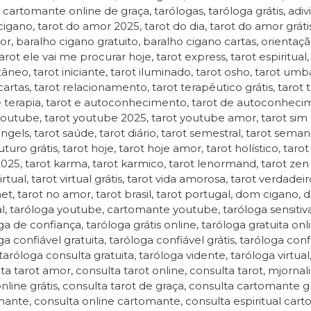
, cartomante online de graça, tarólogas, taróloga grátis, adiv
igano, tarot do amor 2025, tarot do dia, tarot do amor gráti
r, baralho cigano gratuito, baralho cigano cartas, orientação
rot ele vai me procurar hoje, tarot express, tarot espiritual, t
tâneo, tarot iniciante, tarot iluminado, tarot osho, tarot umb
cartas, tarot relacionamento, tarot terapêutico grátis, tarot t
e terapia, tarot e autoconhecimento, tarot de autoconheci
youtube, tarot youtube 2025, tarot youtube amor, tarot sim ou
ngels, tarot saúde, tarot diário, tarot semestral, tarot semanal
uturo grátis, tarot hoje, tarot hoje amor, tarot holístico, taro
2025, tarot karma, tarot karmico, tarot lenormand, tarot zen
irtual, tarot virtual grátis, tarot vida amorosa, tarot verdadei
net, tarot no amor, tarot brasil, tarot portugal, dom cigano,
, taróloga youtube, cartomante youtube, taróloga sensitiva
ga de confiança, taróloga grátis online, taróloga gratuita onlin
ga confiável gratuita, taróloga confiável grátis, taróloga con
, taróloga consulta gratuita, taróloga vidente, taróloga virtua
ta tarot amor, consulta tarot online, consulta tarot, mjornali
online grátis, consulta tarot de graça, consulta cartomante g
ante, consulta online cartomante, consulta espiritual carto