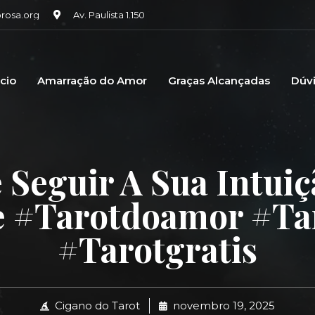
osa.org
Av. Paulista 1.150
icio
Amarração do Amor
Graças Alcançadas
Dúv
Seguir A Sua Intuiç
 #tarotdoamor #ta
#tarotgratis
Cigano do Tarot
novembro 19, 2025