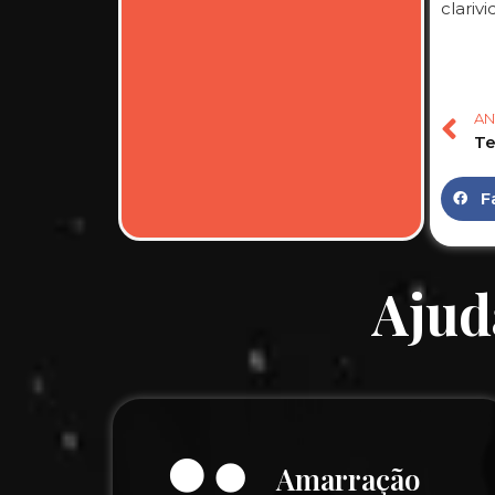
clariv
AN
F
Ajud
Amarração