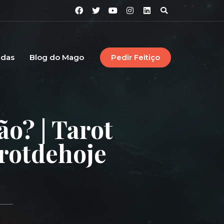
idas
Blog do Mago
Pedir Feitiço
ão? | Tarot
rotdehoje