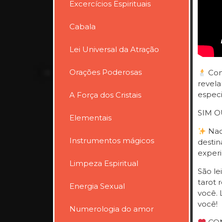
Excercícios Espirituais
Cabala
Lei Universal da Atração
Orações Poderosas
Cons
revela
especi
A Força dos Cristais
SIM O
Elementais
Nada
Instrumentos mágicos
destin
experi
Limpeza Espiritual
São le
tarot 
Energia Sexual
você. 
você!
Numerologia do amor