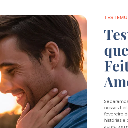
TESTEMU
Tes
que
Fei
Am
Separamos
nossos Feit
fevereiro 
histórias 
acreditou 