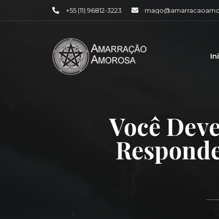
+55 (11) 96812-3223
mago@amarracaoamor
In
Você Deve 
Responde