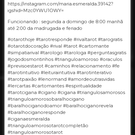
https://instagram.com/maria.esmeralda.39142?
igshid=Mzc0YWU1OWY=
Funcionando : segunda a domingo de 8:00 manhã
até 2:00 da madrugada e feriado
#otarothoje #tarotresponde #rivaltarot #tarogratis
#otarotdocoração #rival #tarot #cartomante
#simpatiarival #tarologo #tarologa #perguntasgratis
#jogodosmontinhos #trianguloamoroso #oraculos
#previsoestarot #caminhos #relacionamento #fe
#tarotintuitivo #leituraintuitiva #tarotinterativo
#tarotpaixão #lenormand #amordeoutrasvidas
#lercartas #cartomantes #espiritualidade
#tarotcigana #cigano #cigana #triangulosamorosos
#trianguloamorosobaralhocigano
#baralhociganodoamor #baralhociganorevela
#baralhociganoresponde
#ciganaesmeralda
#trianguloamorosotarotcompletão
#trianguloamorosotarot