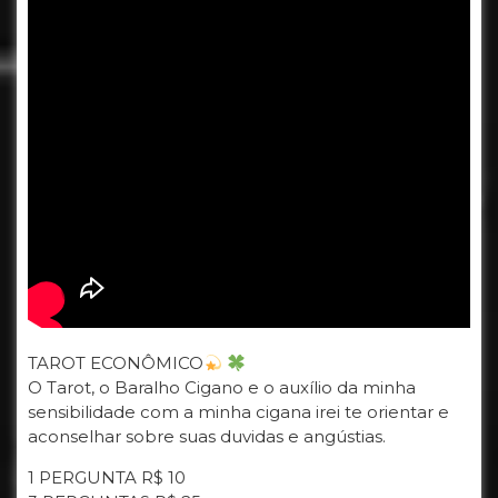
TAROT ECONÔMICO
O Tarot, o Baralho Cigano e o auxílio da minha
sensibilidade com a minha cigana irei te orientar e
aconselhar sobre suas duvidas e angústias.
1 PERGUNTA R$ 10