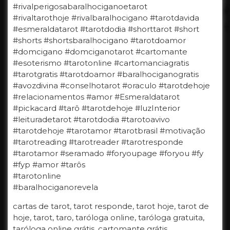
#rivalperigosabaralhociganoetarot
#rivaltarothoje #rivalbaralhocigano #tarotdavida
#esmeraldatarot #tarotdodia #shorttarot #short
#shorts #shortsbaralhocigano #tarotdoamor
#domcigano #domciganotarot #cartomante
#esoterismo #tarotonline #cartomanciagratis
#tarotgratis #tarotdoamor #baralhociganogratis
#avozdivina #conselhotarot #oraculo #tarotdehoje
#relacionamentos #amor #Esmeraldatarot
#pickacard #tarô #tarotdehoje #luzInterior
#leituradetarot #tarotdodia #tarotoavivo
#tarotdehoje #tarotamor #tarotbrasil #motivação
#tarotreading #tarotreader #tarotresponde
#tarotamor #seramado #foryoupage #foryou #fy
#fyp #amor #tarôs
#tarotonline
#baralhociganorevela
cartas de tarot, tarot responde, tarot hoje, tarot de
hoje, tarot, taro, taróloga online, taróloga gratuita,
taróloga online grátis, cartomante grátis,