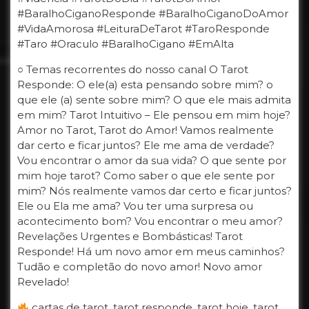
#BaralhoCiganoResponde #BaralhoCiganoDoAmor
#VidaAmorosa #LeituraDeTarot #TaroResponde
#Taro #Oraculo #BaralhoCigano #EmAlta
○ Temas recorrentes do nosso canal O Tarot
Responde: O ele(a) esta pensando sobre mim? o
que ele (a) sente sobre mim? O que ele mais admita
em mim? Tarot Intuitivo – Ele pensou em mim hoje?
Amor no Tarot, Tarot do Amor! Vamos realmente
dar certo e ficar juntos? Ele me ama de verdade?
Vou encontrar o amor da sua vida? O que sente por
mim hoje tarot? Como saber o que ele sente por
mim? Nós realmente vamos dar certo e ficar juntos?
Ele ou Ela me ama? Vou ter uma surpresa ou
acontecimento bom? Vou encontrar o meu amor?
Revelações Urgentes e Bombásticas! Tarot
Responde! Há um novo amor em meus caminhos?
Tudão e completão do novo amor! Novo amor
Revelado!
cartas de tarot, tarot responde, tarot hoje, tarot