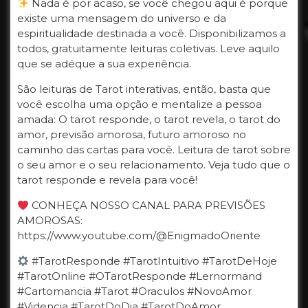
Nada é por acaso, se você chegou aqui é porque
existe uma mensagem do universo e da
espiritualidade destinada a você. Disponibilizamos a
todos, gratuitamente leituras coletivas. Leve aquilo
que se adéque a sua experiência.
São leituras de Tarot interativas, então, basta que
você escolha uma opção e mentalize a pessoa
amada: O tarot responde, o tarot revela, o tarot do
amor, previsão amorosa, futuro amoroso no
caminho das cartas para você. Leitura de tarot sobre
o seu amor e o seu relacionamento. Veja tudo que o
tarot responde e revela para você!
CONHEÇA NOSSO CANAL PARA PREVISÕES
AMOROSAS:
https://www.youtube.com/@EnigmadoOriente
#TarotResponde #TarotIntuitivo #TarotDeHoje
#TarotOnline #OTarotResponde #Lernormand
#Cartomancia #Tarot #Oraculos #NovoAmor
#Videncia #TarotDoDia #TarotDoAmor