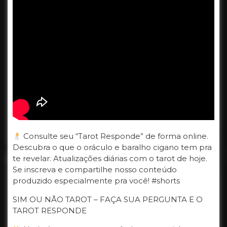
Consulte seu “Tarot Responde” de forma online.
Descubra o que o oráculo e baralho cigano tem pra
te revelar. Atualizações diárias com o tarot de hoje.
Se inscreva e compartilhe nosso conteúdo
produzido especialmente pra você! #shorts
SIM OU NÃO TAROT – FAÇA SUA PERGUNTA E O
TAROT RESPONDE