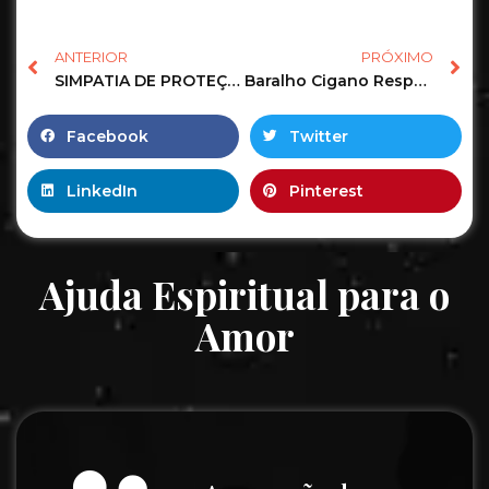
ANTERIOR
PRÓXIMO
SIMPATIA DE PROTEÇÃO! – PROGRAMA WAGNER DORIM NA VIBE MUNDIAL!
Baralho Cigano Responde o Tarot Revela as Previsões pra você! #tarot #tarotonline #tarotreading 121
Facebook
Twitter
LinkedIn
Pinterest
Ajuda Espiritual para o
Amor