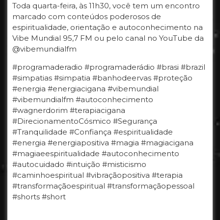
Toda quarta-feira, às 11h30, você tem um encontro
marcado com conteúdos poderosos de
espiritualidade, orientação e autoconhecimento na
Vibe Mundial 95,7 FM ou pelo canal no YouTube da
@vibemundialfm
#programaderadio #programaderádio #brasi #brazil
#simpatias #simpatia #banhodeervas #proteção
#energia #energiacigana #vibemundial
#vibemundialfm #autoconhecimento
#wagnerdorim #terapiacigana
#DirecionamentoCósmico #Segurança
#Tranquilidade #Confiança #espiritualidade
#energia #energiapositiva #magia #magiacigana
#magiaeespiritualidade #autoconhecimento
#autocuidado #intuição #misticismo
#caminhoespiritual #vibraçãopositiva #terapia
#transformaçãoespiritual #transformaçãopessoal
#shorts #short